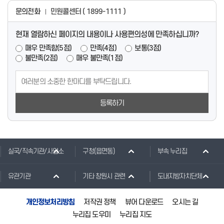
문의전화
민원콜센터 ( 1899-1111 )
현재 열람하신 페이지의 내용이나 사용편의성에 만족하십니까?
매우 만족함(5점)
만족(4점)
보통(3점)
불만족(2점)
매우 불만족(1점)
등록하기
실국/직속기관/사업소
구청(읍면동)
부속 누리집
유관기관
기타 창원시 관련
도내지방자치단체
개인정보처리방침
저작권 정책
뷰어 다운로드
오시는 길
누리집 도우미
누리집 지도