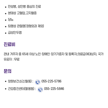
만성병, 성인병 중심의 진료
본태성 고혈압,고지혈증
당뇨
퇴행성 관절염(정형외과 제외)
급성인두염
진료비
관내 거주자 중 65세 이상 노인·장애인·장기기증자 및 등록자,의료급여대상자, 국가
유공자 : 무료
문의
창원보건소(신월동) :
055-225-5786
건강증진센터(팔용동) :
055-225-5846