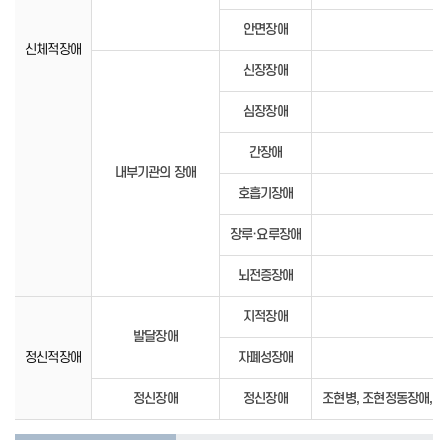
안면장애
신체적장애
신장장애
심장장애
간장애
내부기관의 장애
호흡기장애
장루·요루장애
뇌전증장애
지적장애
발달장애
정신적장애
자폐성장애
정신장애
정신장애
조현병, 조현정동장애, 양극