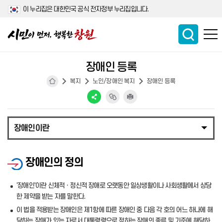
이 누리집은 대한민국 공식 전자정부 누리집입니다.
장애인 등록
복지
노인/장애인 복지
장애인 등록
장애인이란
장애인의 정의
'장애인'이란 신체적ㆍ정신적 장애로 오랫동안 일상생활이나 사회생활에서 상당
한 제약을 받는 자를 말한다.
이 법을 적용받는 장애인은 제1항에 따른 장애인 중 다음 각 호의 어느 하나에 해
당하는 장애가 있는 자로서 대통령령으로 정하는 장애의 종류 및 기준에 해당하