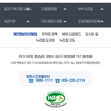
실국/직속기관/사업소
구청(읍면동)
부속 누리집
유관기관
기타 창원시 관련
도내지방자치단체
개인정보처리방침
저작권 정책
뷰어 다운로드
오시는 길
누리집 도우미
누리집 지도
(우 51435) 경상남도 창원시 성산구 중앙대로 151 (용호동)
COPYRIGHT 2017. CHANGWON SPECIAL CITY. ALL RIGHTS RESERVED.
창원시 민원콜센터
1899-1111
055-225-2114