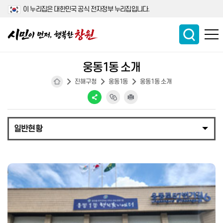
이 누리집은 대한민국 공식 전자정부 누리집입니다.
웅동1동 소개
진해구청
웅동1동
웅동1동 소개
일반현황