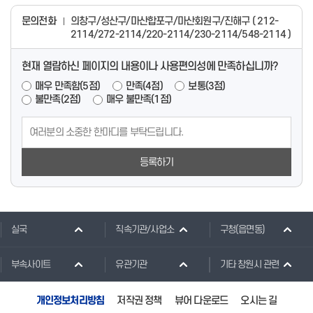
문의전화
의창구/성산구/마산합포구/마산회원구/진해구 ( 212-
2114/272-2114/220-2114/230-2114/548-2114 )
현재 열람하신 페이지의 내용이나 사용편의성에 만족하십니까?
매우 만족함(5점)
만족(4점)
보통(3점)
불만족(2점)
매우 불만족(1점)
등록하기
실국
직속기관/사업소
구청(읍면동)
부속사이트
유관기관
기타 창원시 관련
개인정보처리방침
저작권 정책
뷰어 다운로드
오시는 길