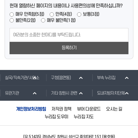
현재 열람하신 페이지의 내용이나 사용편의성에 만족하십니까?
매우 만족함(5점)
만족(4점)
보통(3점)
불만족(2점)
매우 불만족(1점)
등록하기
실국/직속기관/사업소
구청(읍면동)
부속 누리집
유관기관
기타 창원시 관련
도내지방자치단체
개인정보처리방침
저작권 정책
뷰어 다운로드
오시는 길
누리집 도우미
누리집 지도
(우 51435) 경상남도 창원시 성산구 중앙대로 151 (용호동)