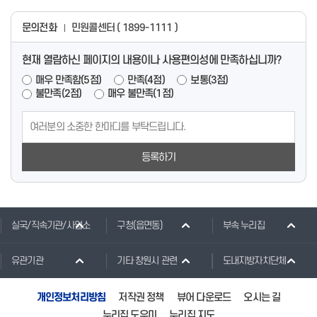
문의전화
민원콜센터 ( 1899-1111 )
현재 열람하신 페이지의 내용이나 사용편의성에 만족하십니까?
매우 만족함(5점)
만족(4점)
보통(3점)
불만족(2점)
매우 불만족(1점)
등록하기
실국/직속기관/사업소
구청(읍면동)
부속 누리집
유관기관
기타 창원시 관련
도내지방자치단체
개인정보처리방침
저작권 정책
뷰어 다운로드
오시는 길
누리집 도우미
누리집 지도