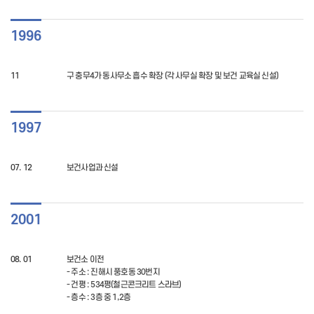
1996
11
구 충무4가 동사무소 흡수 확장 (각 사무실 확장 및 보건 교육실 신설)
1997
07. 12
보건사업과 신설
2001
08. 01
보건소 이전
- 주소 : 진해시 풍호동 30번지
- 건평 : 534평(철근콘크리트 스라브)
- 층수 : 3층 중 1,2층