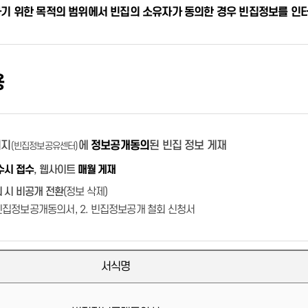
기 위한 목적의 범위에서 빈집의 소유자가 동의한 경우 빈집정보를 인터
편백 치유의 숲
폐기물매립장
청소년증 발급
센터소개
청소년특별지원사업 운영
자원봉사일반
용
여성청소년 생리용품 바우처 지원
공지사항
청소년방과후아카데미 운영
활동앨범
행암문예마루
운전면허 자진반납 지원
주정차 단속 안내
명예의 전당
시설안내
보호구역 현황
주민신고제 안내
정보마당
이지
에
정보공개동의
된 빈집 정보 게재
(빈집정보공유센터)
찾아오시는길
주차 단속카메라(CCTV) 운영 현
자원봉사모집
수시 접수
, 웹사이트
매월 게재
공지사항
황
1365자원봉사포털
예약하기
주정차단속 문자알림서비스
 시 비공개 전환
(정보 삭제)
. 빈집정보공개동의서, 2. 빈집정보공개 철회 신청서
서식명