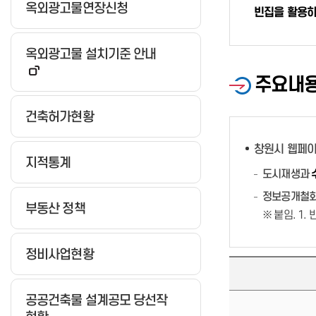
옥외광고물연장신청
빈집을 활용하
공지사항
대산물재생센터
북면물재생센터 및 골프연습장
지역자활센터란?
옥외광고물 설치기준 안내
진해물재생센터
자활사업 안내
동부맑은물재생센터
주요내
창원지역자활센터
진동물재생센터
마산희망지역자활센터
마을하수
건축허가현황
민주성지 창원
마산지역자활센터
분뇨처리장
민주화 운동사
진해지역자활센터
수질관리
창원시 웹페
민주화 유적지
지적통계
자활센터소식
정보마당
도시재생과
탐방코스
자활센터사진방
영상정보처리기기 운영 및 관리방
민주화운동자료
침
정보공개철회
부동산 정책
민주화관련 누리집
새소식
※ 붙임. 1
공지사항
정비사업현황
공공건축물 설계공모 당선작