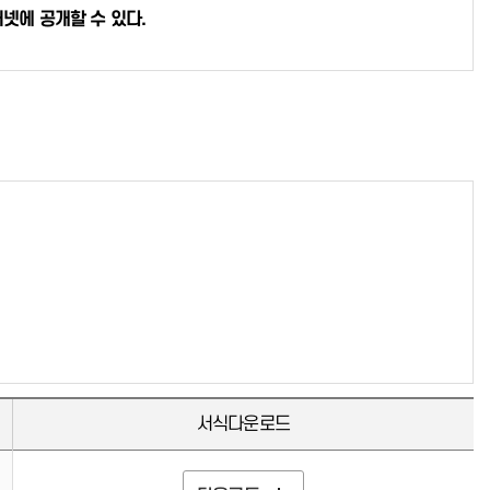
어신청
넷에 공개할 수 있다.
민원사례
탐방 및 투어 문의
사업소 정보마당
공지사항
새소식
허가 및 신고
항만소개
자료실
서식다운로드