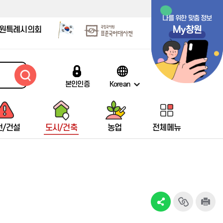
나를 위한 맞춤 정보
My창원
원특례시의회
본인인증
Korean
전/건설
도시/건축
농업
전체메뉴
창원시립마산박물관
택시통계
배출신고안내
감염병 자료실
저소득한부모가족현황
창원여성회관마산관
창원시립마산문학관
열차
임신·출산·육아 링크 모음
박물관 안내
택시현황
인터넷 배출신고
감염병 발생동향
저소득한부모가족지원
여성회관 소개
문학관안내
항공기
보육관련
13인시비
브랜드택시
대형폐기물 인터넷배출신고
예방접종정보
미혼한부모가족자활지원
교육프로그램
마산문학의 흐름
여객선
어린이집현황