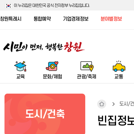
이 누리집은 대한민국 공식 전자정부 누리집입니다.
창원특례시
통합예약
기업경제정보
분야별정보
교육
문화/체험
관광/축제
교통
도시/
도시/건축
창원시 주요 교육지원 예산 현황
창원수목원
군항제
시내(마을)버스
스마트 기후환경도시창원
소개/공지
사회복지법인·시설 정보공시 개
식품안전 공지
공동주택현황
농업기술센터
빈집정보
요
우수 인재 양성 및 사교육비 절감
창원수목원 안내
군항제 소개
시내(마을)버스 노선조정
환경수도창원포럼
진료 및 검사
식중독 예방 홍보
주택건설현황
기관소개
지원
사회복지법인 정보공시
시설안내
군악의장페스티벌 소개
시내(마을)버스 정류장
환경교육
보건사업
위해식품 등 긴급회수 정보
주거복지
담당업무 안내
사회복지시설 정보공시