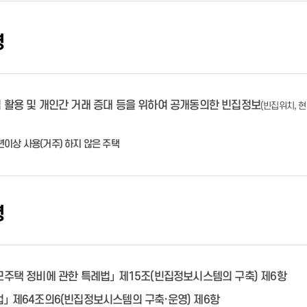
창원지역과학기술진흥센터
유아숲체험원
지도로 보는 국화축제
시내버스 운행시간표
친환경 전기자동차
제증명발급 및 수수료안내
저소득주민복지
홍보자료
경상남도 외국인 주민지원센터
자원회수시설
제증명발급 및 수수료안내
여성친화도시
마산회원구
창원시수학과학창의반
공지사항
공지사항
교통카드(이용요금 및 환승정보)
대기 현황
온라인민원 발급 서비스
나눔참여 코너(창원곳간)
청년농업인 단체
창원 외국인근로자 지원센터
음식물류폐기물 시설
온라인민원 발급 서비스
창원시 산하기관 성평등임금공시
진해구
경
IAEC세계총회
정보마당
악취관리
치매안심센터
자료실
공지사항
창원이주민센터
알기쉬운 재활용품 배출방법
진해정신건강복지센터
창원맘커뮤니티센터
무더위쉼터 연장운영 시설
숙박/먹거리
미세먼지
중고물품 나눔
치매안심센터
재활용 센터안내
동부건강생활지원센터
폐기물 처리업체
견학신청
 활용 및 개인간 거래 증대 등을 위하여 공개동의한 빈집정보
(빈집위치, 현
폐가전 무상수거업체
도로
생활폐기물 수집운반업체
1년이상 사용(거주) 하지 않은 주택
주차장
장애인 등록
센터 소개
노면청소차 운행구간
주정차단속문자알림서비스
장애인 복지시책
공지사항
재활용품 자동수거기
미술관안내
항만물류
개요
노인복지시책
웅천도요지전시관
상담안내
빈집정보 안내
창원시립마산문신미술관
도로교통고시
추진경과 및 수상내역
고령친화도시
설립목적 및 비전
청소년안전망
빈집정보 게시판
령
건강도시사진첩
관람 안내
청소년상담종합채널
관련사이트
전시 안내
사업소소개
정보마당
교육 안내
조직 및 담당업무 안내
찾아오시는 길
공지사항
주남저수지
모주택 정비에 관한 특례법」 제15조(빈집정보시스템의 구축) 제6항
진해드림파크
」 제64조의6(빈집정보시스템의 구축·운영) 제6항
창원수목원