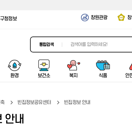
창원관광
창
구청정보
통합검색
환경
보건소
복지
식품
안
건축
빈집정보공유센터
빈집정보 안내
평생학습정보망
치유의 숲
마산가고파국화축제
공지사항
탄소중립
소개/공지
일반현황
시민안전보험
청년농업특별시
창원시가족센터
터미널정보
재활용이란
소개/공지
기본현황
의창구
 안내
과학문화도시
창원편백 치유의 숲
국향대전
창원버스정보시스템(BIS)
기후위기대응
진료 및 검사
생활복지정보
청년농업특별시 선포배경
창원시마산가족센터
예약서비스
생활쓰레기 배출방법
진료 및 검사
여성안전사업
성산구
창원과학체험관
치유센터
축제소개
운수업체 현황
탄소중립포인트제
보건사업
복지시설
청년농업인 지원정책
경상남도 다문화가족지원센터
운행정보
재활용 시설
보건사업
여성취업&교육정보
마산합포구