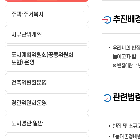
수목원 숲해설 프로그램 신청
이충무공 소개
버스터미널
환경영화제
제증명발급 및 수수료안내
식품 수거 검사
청년주택
특산물
사회복지법인·시설 행정처분
찾아오시는길
행사안내
시내(마을)버스 정보시스템 고장
환경거버넌스
온라인민원 발급 서비스
식품·공중 위반사항 공표
공동주택감사
마케팅
주택·주거복지
사회복지시설 평가 결과
추진배
공지사항
교통정보
시내버스 유실물 통합센터
환경탐방시설
창원정신건강복지센터
공중위생(목욕,이·미용,숙박,세탁
농업기술보급
등) 공지
지도로 보는 진해군항제
택시
환경생활정보
창원중독관리통합지원센터
농업사회개발
창원시 맛집 음식점 현황 등
지구단위계획
숙박/먹거리
공지사항
창원특례시 마음건강센터
창원농업
수산물 방사능 조사현황
벚꽃 개화 상황
종량제봉투 통합정보
창원치매안심센터
농촌관광·축제
우리시의 빈집
정보마당
사파건강생활지원센터
농기계
도시계획위원회(공동위원회
높이고자 함
전세관광버스
공지사항
정보마당
포함) 운영
※ 빈집이란 : 
렌터카
아동복지종합계획
벚꽃 소생 프로젝트
새소식
건설기계
아동을 위한 기관 및 시설
농촌관광
건축위원회운영
창원시립마산음악관
화물운송
응급의료기관 지정 현황
요보호아동 지원
단감테마공원
소개
특수여객(장의업)
의료기관현황
아동급식지원
도시농업
관련법
마산의 서양음악
문 여는 의료기관·약국 찾기
드림스타트 운영
농업교육
경관위원회운영
마산농청놀이
사업소소개
소아 야간·휴일 진료기관(달빛어
온종일돌봄
창원단감서체
린이병원) 안내
전통음악
조직 및 담당업무 안내
아동친화도시
공공심야약국 운영 안내
도시경관 일반
주요행사
요금정보
아동학대예방
빈집 및 소규
산후조리원현황
소장자료
민원안내/하수처리
아이행복 신문고
「농어촌정비법
음악관풍경
덕동물재생센터