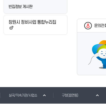
빈집정보 게시판
창원시 정비사업 통합누리집
문의전
실국/직속기관/사업소
구청(읍면동)