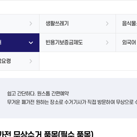
창원지역과학기술진흥센터
유아숲체험원
지도로 보는 국화축제
시내버스 운행시간표
친환경 전기자동차
제증명발급 및 수수료안내
저소득주민복지
홍보자료
경상남도 외국인 주민지원센터
자원회수시설
제증명발급 및 수수료안내
여성친화도시
마산회원구
창원시수학과학창의반
공지사항
공지사항
교통카드(이용요금 및 환승정보)
대기 현황
온라인민원 발급 서비스
나눔참여 코너(창원곳간)
청년농업인 단체
창원 외국인근로자 지원센터
음식물류폐기물 시설
온라인민원 발급 서비스
창원시 산하기관 성평등임금공시
진해구
IAEC세계총회
정보마당
악취관리
치매안심센터
자료실
공지사항
창원이주민센터
알기쉬운 재활용품 배출방법
진해정신건강복지센터
창원맘커뮤니티센터
무더위쉼터 연장운영 시설
생활쓰레기
음식물
숙박/먹거리
미세먼지
중고물품 나눔
치매안심센터
재활용 센터안내
동부건강생활지원센터
폐기물 처리업체
견학신청
거
빈용기보증금제도
외국어
폐가전 무상수거업체
도로
생활폐기물 수집운반업체
용요령
주차장
장애인 등록
센터 소개
노면청소차 운행구간
주정차단속문자알림서비스
장애인 복지시책
공지사항
재활용품 자동수거기
미술관안내
항만물류
개요
노인복지시책
웅천도요지전시관
상담안내
빈집정보 안내
창원시립마산문신미술관
도로교통고시
추진경과 및 수상내역
고령친화도시
설립목적 및 비전
청소년안전망
빈집정보 게시판
쉽고 간단하다. 원스톱 간편예약
건강도시사진첩
관람 안내
청소년상담종합채널
무거운 폐가전 원하는 장소로 수거기사가 직접 방문하여 무상으로 
관련사이트
전시 안내
사업소소개
정보마당
교육 안내
조직 및 담당업무 안내
찾아오시는 길
공지사항
주남저수지
진해드림파크
가전 무상수거 품목(필수 품목)
창원수목원