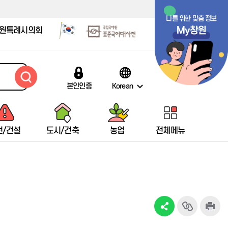
나를 위한 맞춤 정보
My창원
원특례시의회
본인인증
Korean
전/건설
도시/건축
농업
전체메뉴
창원시립마산박물관
택시통계
배출신고안내
감염병 자료실
저소득한부모가족현황
창원여성회관마산관
창원시립마산문학관
열차
임신·출산·육아 링크 모음
박물관 안내
택시현황
인터넷 배출신고
감염병 발생동향
저소득한부모가족지원
여성회관 소개
문학관안내
항공기
보육관련
13인시비
브랜드택시
대형폐기물 인터넷배출신고
예방접종정보
미혼한부모가족자활지원
교육프로그램
마산문학의 흐름
여객선
어린이집현황