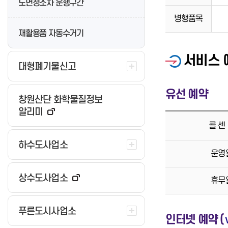
노면청소차 운행구간
병행품목
재활용품 자동수거기
서비스 
대형폐기물신고
유선 예약
창원산단 화학물질정보
알리미
콜 센
하수도사업소
운영
상수도사업소
휴무
푸른도시사업소
인터넷 예약 (