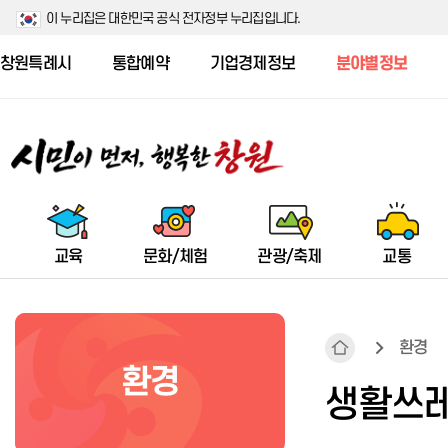
이 누리집은 대한민국 공식 전자정부 누리집입니다.
창원특례시
통합예약
기업경제정보
분야별정보
교육
문화/체험
관광/축제
교통
환경
환경
창원시 주요 교육지원 예산 현황
창원수목원
군항제
시내(마을)버스
스마트 기후환경도시창원
소개/공지
사회복지법인·시설 정보공시 개
식품안전 공지
공동주택현황
농업기술센터
생활쓰레
요
우수 인재 양성 및 사교육비 절감
창원수목원 안내
군항제 소개
시내(마을)버스 노선조정
환경수도창원포럼
진료 및 검사
식중독 예방 홍보
주택건설현황
기관소개
지원
사회복지법인 정보공시
시설안내
군악의장페스티벌 소개
시내(마을)버스 정류장
환경교육
보건사업
위해식품 등 긴급회수 정보
주거복지
담당업무 안내
사회복지시설 정보공시