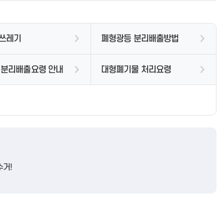
박물관시설안내
운임체계
대형폐기물 신고내역보기
장기 등 기증희망자 등록
청소년한부모자립지원
교육신청
마산문학의 전통
출생장려사업안내
특별전
품목별 수거비용
인허가 및 신고안내
가정폭력상담
신청조회
특별기획전
임신육아정책포털
특별전 온라인 전시관
수거대행업체 현황
자동심장충격기 현황
성폭력피해상담
자원봉사
문예강좌
육아휴직급여
쓰레기
폐형광등 분리배출방법
박물관교육
산후조리원현황
성매매피해상담
사랑의 장날 운영
주요행사
아이돌봄서비스
스마트박물관 체험예약
은빛대학
소장자료
장난감도서관
행사사진
공지사항
문학관풍경
 분리배출요령 안내
대형폐기물 처리요령
공지사항
공지사항
사업소소개
자동차등록현황
담당업무 안내
공지사항
종합정비업체현황
여성회관 창원관
위원회 소개
위원회 소개
자동차등록
프로그램안내
여성회관 진해관
위원회 자료실
위원회 자료실
진해근대문화투어
건설기계등록
코로나19 관련 소식
이용안내
주남저수지
개최일정 및 결과
개최일정 및 결과
군항문화탐방
민원서식 자료실
코로나19 예방접종
센터소개
주남저수지 소개
군항문화탐방안내
세무
창원시 브리핑자료
찾아오시는 길
주남의 생태
수거!
군항문화탐방신청
등록비용안내
창원시 햇빛지도 소개
일일상황보고
생태학습시설
근대문화역사길
정기(종합)검사
창원시 미니태양광 설치 현황
생태탐방로
근대문화역사길 투어안내
책임보험
태양광 미니발전소
주남사진마당
애국역사기행안내
책임보험/자동차관리법
공지사항
근대문화역사길·애국역사기행 투
과태료
언론보도