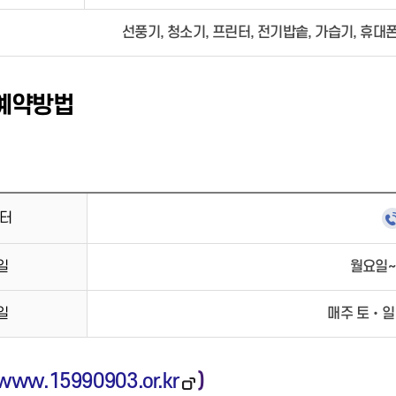
선풍기, 청소기, 프린터, 전기밥솥, 가습기, 휴대
예약방법
 터
일
월요일~금
일
매주 토‧일
www.15990903.or.kr
)