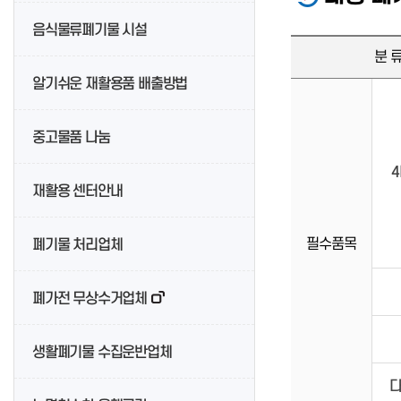
공지사항
대산물재생센터
음식물류폐기물 시설
북면물재생센터 및 골프연습장
분 
지역자활센터란?
진해물재생센터
알기쉬운 재활용품 배출방법
자활사업 안내
동부맑은물재생센터
창원지역자활센터
진동물재생센터
마산희망지역자활센터
중고물품 나눔
마을하수
민주성지 창원
마산지역자활센터
분뇨처리장
민주화 운동사
진해지역자활센터
수질관리
재활용 센터안내
민주화 유적지
자활센터소식
정보마당
탐방코스
자활센터사진방
영상정보처리기기 운영 및 관리방
필수품목
폐기물 처리업체
민주화운동자료
침
민주화관련 누리집
새소식
공지사항
폐가전 무상수거업체
생활폐기물 수집운반업체
다