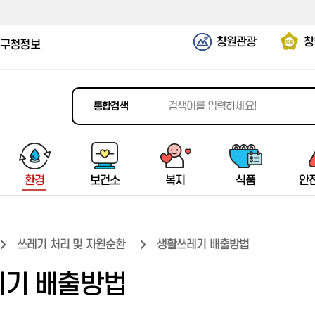
창원관광
창
구청정보
통합검색
환경
보건소
복지
식품
안
쓰레기 처리 및 자원순환
생활쓰레기 배출방법
평생학습정보망
치유의 숲
마산가고파국화축제
공지사항
탄소중립
소개/공지
일반현황
시민안전보험
청년농업특별시
창원시가족센터
터미널정보
재활용이란
소개/공지
기본현황
의창구
기 배출방법
과학문화도시
창원편백 치유의 숲
국향대전
창원버스정보시스템(BIS)
기후위기대응
진료 및 검사
생활복지정보
청년농업특별시 선포배경
창원시마산가족센터
예약서비스
생활쓰레기 배출방법
진료 및 검사
여성안전사업
성산구
창원과학체험관
치유센터
축제소개
운수업체 현황
탄소중립포인트제
보건사업
복지시설
청년농업인 지원정책
경상남도 다문화가족지원센터
운행정보
재활용 시설
보건사업
여성취업&교육정보
마산합포구