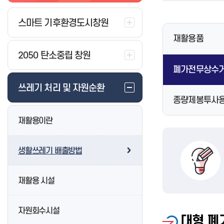
수목원 숲해설 프로그램 신청
이충무공 소개
버스터미널
환경영화제
제증명발급 및 수수료안내
식품 수거 검사
청년주택
특산물
사회복지법인·시설 행정처분
찾아오시는길
행사안내
시내(마을)버스 정보시스템 고장
환경거버넌스
온라인민원 발급 서비스
식품·공중 위반사항 공표
공동주택감사
마케팅
스마트 기후환경도시창원
사회복지시설 평가 결과
공지사항
교통정보
시내버스 유실물 통합센터
환경탐방시설
창원정신건강복지센터
공중위생(목욕,이·미용,숙박,세탁
농업기술보급
재활용품
등) 공지
지도로 보는 진해군항제
택시
환경생활정보
창원중독관리통합지원센터
농업사회개발
창원시 맛집 음식점 현황 등
2050 탄소중립 창원
숙박/먹거리
공지사항
창원특례시 마음건강센터
창원농업
수산물 방사능 조사현황
벚꽃 개화 상황
종량제봉투 통합정보
창원치매안심센터
농촌관광·축제
폐가전무상수
정보마당
사파건강생활지원센터
농기계
쓰레기 처리 및 자원순환
전세관광버스
공지사항
정보마당
종량제봉투사
렌터카
아동복지종합계획
벚꽃 소생 프로젝트
새소식
건설기계
아동을 위한 기관 및 시설
농촌관광
재활용이란
창원시립마산음악관
화물운송
응급의료기관 지정 현황
요보호아동 지원
단감테마공원
소개
특수여객(장의업)
의료기관현황
아동급식지원
도시농업
생활쓰레기 배출방법
마산의 서양음악
문 여는 의료기관·약국 찾기
드림스타트 운영
농업교육
마산농청놀이
사업소소개
소아 야간·휴일 진료기관(달빛어
온종일돌봄
창원단감서체
린이병원) 안내
재활용 시설
전통음악
조직 및 담당업무 안내
아동친화도시
공공심야약국 운영 안내
주요행사
요금정보
아동학대예방
산후조리원현황
소장자료
민원안내/하수처리
아이행복 신문고
자원회수시설
대형 폐
음악관풍경
덕동물재생센터