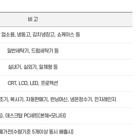
어신청
민원사례
탐방 및 투어 문의
사업소 정보마당
비 고
공지사항
새소식
 업소용, 냉동고, 김치냉장고, 쇼케이스 등
일반세탁기, 드럼세탁기 등
허가 및 신고
항만소개
실내기, 실외기, 일체형 등
자료실
CRT, LCD, LED, 프로젝션
조기, 복사기, 자동판매기, 런닝머신, 냉온정수기, 전자레인지
), 데스크탑 PC세트(본체+모니터)
폐가전(수량기준 5개이상 동시 배출시)