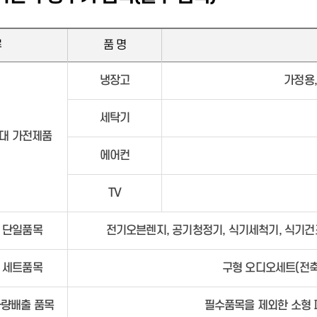
편백 치유의 숲
폐기물매립장
류
품 명
청소년증 발급
센터소개
청소년특별지원사업 운영
자원봉사일반
냉장고
가정용,
여성청소년 생리용품 바우처 지원
공지사항
청소년방과후아카데미 운영
활동앨범
세탁기
행암문예마루
운전면허 자진반납 지원
주정차 단속 안내
명예의 전당
4대 가전제품
시설안내
보호구역 현황
주민신고제 안내
정보마당
에어컨
찾아오시는길
주차 단속카메라(CCTV) 운영 현
자원봉사모집
공지사항
황
1365자원봉사포털
TV
예약하기
주정차단속 문자알림서비스
단일품목
전기오븐렌지, 공기청정기, 식기세척기, 식기건
세트품목
구형 오디오세트(전축
량배출 품목
필수품목을 제외한 소형 