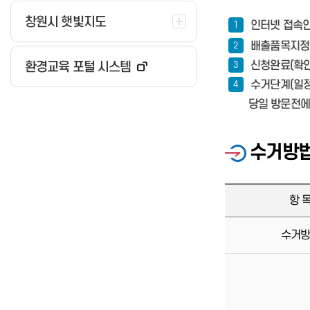
창원시 햇빛지도
인터넷 접속
1
배출품목지정(
2
신청완료(확인
환경교육 포털 시스템
3
수거단계(일정
4
당일 방문전에
수거방법
항 
수거