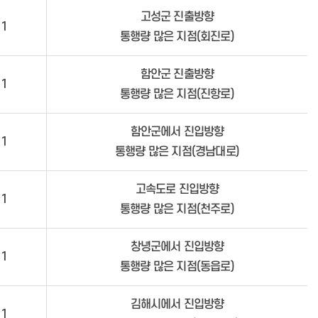
어신청
고성군 진출방향
민원사례
1
탐방 및 투어 문의
사업소 정보마당
통행량 많은 지점(회진로)
공지사항
새소식
함안군 진출방향
1
통행량 많은 지점(진항로)
허가 및 신고
함안군에서 진입방향
1
항만소개
통행량 많은 지점(경남대로)
자료실
고속도로 진입방향
1
통행량 많은 지점(천주로)
창녕군에서 진입방향
1
통행량 많은 지점(동읍로)
김해시에서 진입방향
1