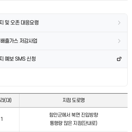
박물관시설안내
운임체계
대형폐기물 신고내역보기
장기 등 기증희망자 등록
청소년한부모자립지원
교육신청
마산문학의 전통
출생장려사업안내
특별전
품목별 수거비용
인허가 및 신고안내
가정폭력상담
신청조회
특별기획전
임신육아정책포털
특별전 온라인 전시관
수거대행업체 현황
자동심장충격기 현황
성폭력피해상담
자원봉사
문예강좌
육아휴직급여
지 및 오존 대응요령
박물관교육
산후조리원현황
성매매피해상담
사랑의 장날 운영
주요행사
아이돌봄서비스
스마트박물관 체험예약
은빛대학
소장자료
장난감도서관
행사사진
공지사항
문학관풍경
 배출가스 저감사업
공지사항
공지사항
사업소소개
자동차등록현황
 예보 SMS 신청
담당업무 안내
공지사항
종합정비업체현황
여성회관 창원관
위원회 소개
위원회 소개
자동차등록
프로그램안내
여성회관 진해관
위원회 자료실
위원회 자료실
진해근대문화투어
건설기계등록
코로나19 관련 소식
이용안내
주남저수지
개최일정 및 결과
개최일정 및 결과
군항문화탐방
민원서식 자료실
코로나19 예방접종
센터소개
주남저수지 소개
군항문화탐방안내
세무
창원시 브리핑자료
찾아오시는 길
주남의 생태
라(대)
지점 도로명
군항문화탐방신청
등록비용안내
창원시 햇빛지도 소개
일일상황보고
생태학습시설
근대문화역사길
정기(종합)검사
창원시 미니태양광 설치 현황
생태탐방로
함안군에서 북면 진입방향
근대문화역사길 투어안내
책임보험
태양광 미니발전소
주남사진마당
1
통행량 많은 지점(단내로)
애국역사기행안내
책임보험/자동차관리법
공지사항
근대문화역사길·애국역사기행 투
과태료
언론보도