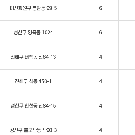
마산회원구 봉암동 99-5
6
성산구 양곡동 1024
6
진해구 태백동 산84-13
4
진해구 석동 450-1
4
성산구 천선동 산84-15
4
성산구 불모산동 산90-3
4