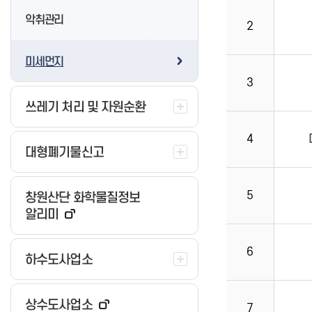
공지사항
대산물재생센터
악취관리
2
북면물재생센터 및 골프연습장
지역자활센터란?
진해물재생센터
미세먼지
자활사업 안내
동부맑은물재생센터
3
창원지역자활센터
진동물재생센터
마산희망지역자활센터
쓰레기 처리 및 자원순환
마을하수
민주성지 창원
마산지역자활센터
분뇨처리장
민주화 운동사
4
진해지역자활센터
수질관리
대형폐기물신고
민주화 유적지
자활센터소식
정보마당
탐방코스
자활센터사진방
영상정보처리기기 운영 및 관리방
민주화운동자료
침
5
창원산단 화학물질정보
민주화관련 누리집
새소식
알리미
공지사항
6
하수도사업소
상수도사업소
7