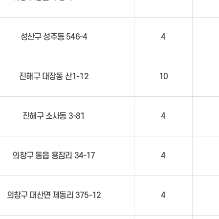
성산구 성주동 546-4
4
진해구 대장동 산1-12
10
진해구 소사동 3-81
4
의창구 동읍 용잠리 34-17
4
의창구 대산면 제동리 375-12
4