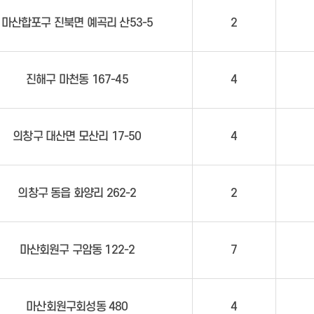
마산합포구 진북면 예곡리 산53-5
2
진해구 마천동 167-45
4
의창구 대산면 모산리 17-50
4
의창구 동읍 화양리 262-2
2
마산회원구 구암동 122-2
7
마산회원구회성동 480
4