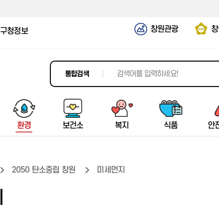
창원관광
창
구청정보
통합검색
환경
보건소
복지
식품
안
2050 탄소중립 창원
미세먼지
평생학습정보망
치유의 숲
마산가고파국화축제
공지사항
탄소중립
소개/공지
일반현황
시민안전보험
청년농업특별시
창원시가족센터
터미널정보
재활용이란
소개/공지
기본현황
의창구
지
과학문화도시
창원편백 치유의 숲
국향대전
창원버스정보시스템(BIS)
기후위기대응
진료 및 검사
생활복지정보
청년농업특별시 선포배경
창원시마산가족센터
예약서비스
생활쓰레기 배출방법
진료 및 검사
여성안전사업
성산구
창원과학체험관
치유센터
축제소개
운수업체 현황
탄소중립포인트제
보건사업
복지시설
청년농업인 지원정책
경상남도 다문화가족지원센터
운행정보
재활용 시설
보건사업
여성취업&교육정보
마산합포구