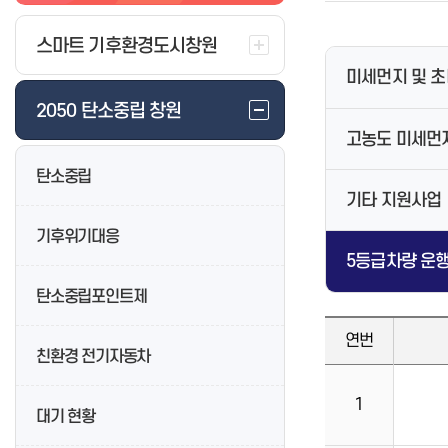
수목원 숲해설 프로그램 신청
이충무공 소개
버스터미널
환경영화제
제증명발급 및 수수료안내
식품 수거 검사
청년주택
특산물
사회복지법인·시설 행정처분
찾아오시는길
행사안내
시내(마을)버스 정보시스템 고장
환경거버넌스
온라인민원 발급 서비스
식품·공중 위반사항 공표
공동주택감사
마케팅
스마트 기후환경도시창원
사회복지시설 평가 결과
공지사항
교통정보
시내버스 유실물 통합센터
환경탐방시설
창원정신건강복지센터
공중위생(목욕,이·미용,숙박,세탁
농업기술보급
미세먼지 및 
등) 공지
지도로 보는 진해군항제
택시
환경생활정보
창원중독관리통합지원센터
농업사회개발
창원시 맛집 음식점 현황 등
2050 탄소중립 창원
숙박/먹거리
공지사항
창원특례시 마음건강센터
창원농업
수산물 방사능 조사현황
벚꽃 개화 상황
종량제봉투 통합정보
창원치매안심센터
농촌관광·축제
고농도 미세먼
정보마당
사파건강생활지원센터
농기계
탄소중립
전세관광버스
공지사항
정보마당
기타 지원사업
렌터카
아동복지종합계획
벚꽃 소생 프로젝트
새소식
기후위기대응
건설기계
아동을 위한 기관 및 시설
농촌관광
5등급차량 운행
창원시립마산음악관
화물운송
응급의료기관 지정 현황
요보호아동 지원
단감테마공원
소개
특수여객(장의업)
의료기관현황
아동급식지원
도시농업
탄소중립포인트제
마산의 서양음악
문 여는 의료기관·약국 찾기
드림스타트 운영
농업교육
연번
마산농청놀이
사업소소개
소아 야간·휴일 진료기관(달빛어
온종일돌봄
창원단감서체
친환경 전기자동차
린이병원) 안내
전통음악
조직 및 담당업무 안내
아동친화도시
공공심야약국 운영 안내
주요행사
요금정보
아동학대예방
1
산후조리원현황
대기 현황
소장자료
민원안내/하수처리
아이행복 신문고
음악관풍경
덕동물재생센터