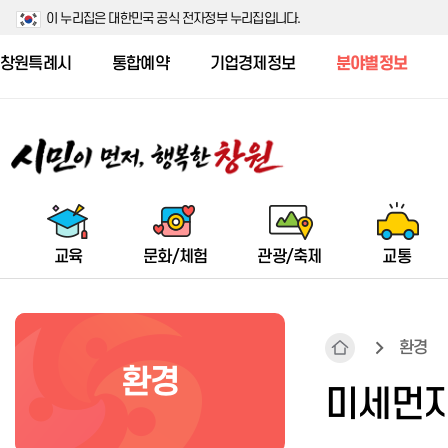
이 누리집은 대한민국 공식 전자정부 누리집입니다.
창원특례시
통합예약
기업경제정보
분야별정보
교육
문화/체험
관광/축제
교통
환경
환경
창원시 주요 교육지원 예산 현황
창원수목원
군항제
시내(마을)버스
스마트 기후환경도시창원
소개/공지
사회복지법인·시설 정보공시 개
식품안전 공지
공동주택현황
농업기술센터
미세먼
요
우수 인재 양성 및 사교육비 절감
창원수목원 안내
군항제 소개
시내(마을)버스 노선조정
환경수도창원포럼
진료 및 검사
식중독 예방 홍보
주택건설현황
기관소개
지원
사회복지법인 정보공시
시설안내
군악의장페스티벌 소개
시내(마을)버스 정류장
환경교육
보건사업
위해식품 등 긴급회수 정보
주거복지
담당업무 안내
사회복지시설 정보공시