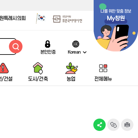
나를 위한 맞춤 정보
My창원
원특례시의회
본인인증
Korean
전/건설
도시/건축
농업
전체메뉴
창원시립마산박물관
택시통계
배출신고안내
감염병 자료실
저소득한부모가족현황
창원여성회관마산관
창원시립마산문학관
열차
임신·출산·육아 링크 모음
박물관 안내
택시현황
인터넷 배출신고
감염병 발생동향
저소득한부모가족지원
여성회관 소개
문학관안내
항공기
보육관련
13인시비
브랜드택시
대형폐기물 인터넷배출신고
예방접종정보
미혼한부모가족자활지원
교육프로그램
마산문학의 흐름
여객선
어린이집현황