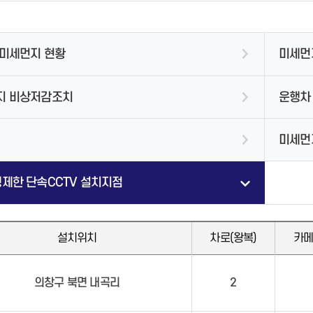
창원지역과학기술진흥센터
유아숲체험원
지도로 보는 국화축제
시내버스 운행시간표
친환경 전기자동차
제증명발급 및 수수료안내
저소득주민복지
홍보자료
경상남도 외국인 주민지원센터
자원회수시설
제증명발급 및 수수료안내
여성친화도시
마산회원구
창원시수학과학창의반
공지사항
공지사항
교통카드(이용요금 및 환승정보)
대기 현황
온라인민원 발급 서비스
나눔참여 코너(창원곳간)
청년농업인 단체
창원 외국인근로자 지원센터
음식물류폐기물 시설
온라인민원 발급 서비스
창원시 산하기관 성평등임금공시
진해구
IAEC세계총회
정보마당
악취관리
치매안심센터
자료실
공지사항
창원이주민센터
알기쉬운 재활용품 배출방법
진해정신건강복지센터
창원맘커뮤니티센터
무더위쉼터 연장운영 시설
초미세먼지 현황
미세먼
숙박/먹거리
미세먼지
중고물품 나눔
치매안심센터
재활용 센터안내
동부건강생활지원센터
폐기물 처리업체
견학신청
지 비상저감조치
운행차
폐가전 무상수거업체
도로
생활폐기물 수집운반업체
미세먼지
주차장
장애인 등록
센터 소개
노면청소차 운행구간
주정차단속문자알림서비스
장애인 복지시책
공지사항
재활용품 자동수거기
제한 단속CCTV 설치지점
미술관안내
항만물류
개요
노인복지시책
웅천도요지전시관
상담안내
빈집정보 안내
창원시립마산문신미술관
도로교통고시
추진경과 및 수상내역
고령친화도시
설립목적 및 비전
청소년안전망
빈집정보 게시판
건강도시사진첩
관람 안내
청소년상담종합채널
설치위치
차로(왕복)
카메
관련사이트
전시 안내
사업소소개
정보마당
교육 안내
조직 및 담당업무 안내
찾아오시는 길
공지사항
주남저수지
의창구 북면 내곡리
2
진해드림파크
창원수목원