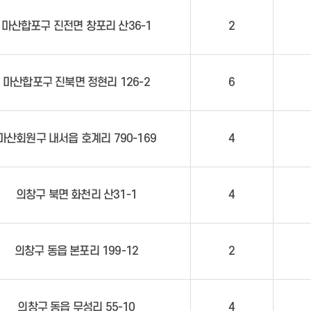
편백 치유의 숲
마산합포구 진전면 창포리 산36-1
2
폐기물매립장
청소년증 발급
센터소개
청소년특별지원사업 운영
자원봉사일반
마산합포구 진북면 정현리 126-2
6
여성청소년 생리용품 바우처 지원
공지사항
청소년방과후아카데미 운영
활동앨범
행암문예마루
운전면허 자진반납 지원
주정차 단속 안내
명예의 전당
시설안내
마산회원구 내서읍 호계리 790-169
4
보호구역 현황
주민신고제 안내
정보마당
찾아오시는길
주차 단속카메라(CCTV) 운영 현
자원봉사모집
공지사항
황
1365자원봉사포털
예약하기
주정차단속 문자알림서비스
의창구 북면 화천리 산31-1
4
의창구 동읍 본포리 199-12
2
의창구 동읍 무성리 55-10
4