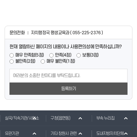
문의전화
자치행정국 평생교육과 ( 055-225-2376 )
현재 열람하신 페이지의 내용이나 사용편의성에 만족하십니까?
매우 만족함(5점)
만족(4점)
보통(3점)
불만족(2점)
매우 불만족(1점)
등록하기
실국/직속기관/사업소
구청(읍면동)
부속 누리집
유관기관
기타 창원시 관련
도내지방자치단체