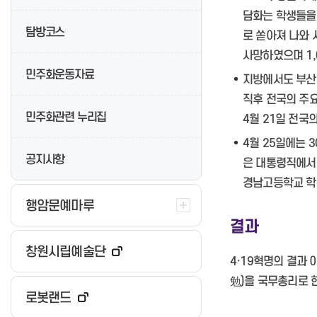
담화는 학생들을 
탐방코스
로 쏟아져 나와 
사망하였으며 1,
민주화운동자료
지방에서도 부산·
직후 전국의 주요
민주화관련 누리집
4월 21일 전국
4월 25일에는 
공지사항
은 대통령직에서 
경남고등학교 학생
행암문예마루
결과
창원시립예술단
4·19혁명의 결과
勉)을 국무총리로 
로봇랜드