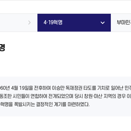
창원지역과학기술진흥센터
유아숲체험원
지도로 보는 국화축제
시내버스 운행시간표
친환경 전기자동차
제증명발급 및 수수료안내
저소득주민복지
홍보자료
경상남도 외국인 주민지원센터
자원회수시설
제증명발급 및 수수료안내
여성친화도시
마산회원구
창원시수학과학창의반
공지사항
공지사항
교통카드(이용요금 및 환승정보)
대기 현황
온라인민원 발급 서비스
나눔참여 코너(창원곳간)
청년농업인 단체
창원 외국인근로자 지원센터
음식물류폐기물 시설
온라인민원 발급 서비스
창원시 산하기관 성평등임금공시
진해구
IAEC세계총회
정보마당
악취관리
치매안심센터
자료실
공지사항
창원이주민센터
알기쉬운 재활용품 배출방법
진해정신건강복지센터
창원맘커뮤니티센터
무더위쉼터 연장운영 시설
4·19혁명
부마민
숙박/먹거리
미세먼지
중고물품 나눔
치매안심센터
재활용 센터안내
동부건강생활지원센터
폐기물 처리업체
견학신청
혁명
폐가전 무상수거업체
도로
생활폐기물 수집운반업체
주차장
장애인 등록
센터 소개
노면청소차 운행구간
주정차단속문자알림서비스
장애인 복지시책
공지사항
재활용품 자동수거기
미술관안내
항만물류
개요
노인복지시책
웅천도요지전시관
상담안내
빈집정보 안내
창원시립마산문신미술관
도로교통고시
추진경과 및 수상내역
고령친화도시
설립목적 및 비전
청소년안전망
빈집정보 게시판
1960년 4월 19일을 전후하여 이승만 독재정권 타도를 기치로 일어난 
건강도시사진첩
관람 안내
청소년상담종합채널
동조한 시민들이 연합하여 전개되었으며 당시 창원·마산 지역의 경우 이
관련사이트
전시 안내
사업소소개
정보마당
19혁명을 폭발시키는 결정적인 계기를 마련하였다.
교육 안내
조직 및 담당업무 안내
찾아오시는 길
공지사항
주남저수지
진해드림파크
창원수목원