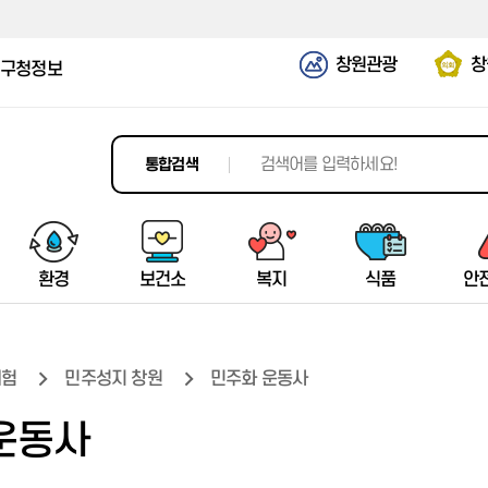
창원관광
창
구청정보
통합검색
환경
보건소
복지
식품
안
체험
민주성지 창원
민주화 운동사
평생학습정보망
치유의 숲
마산가고파국화축제
공지사항
탄소중립
소개/공지
일반현황
시민안전보험
청년농업특별시
창원시가족센터
터미널정보
재활용이란
소개/공지
기본현황
의창구
운동사
과학문화도시
창원편백 치유의 숲
국향대전
창원버스정보시스템(BIS)
기후위기대응
진료 및 검사
생활복지정보
청년농업특별시 선포배경
창원시마산가족센터
예약서비스
생활쓰레기 배출방법
진료 및 검사
여성안전사업
성산구
창원과학체험관
치유센터
축제소개
운수업체 현황
탄소중립포인트제
보건사업
복지시설
청년농업인 지원정책
경상남도 다문화가족지원센터
운행정보
재활용 시설
보건사업
여성취업&교육정보
마산합포구