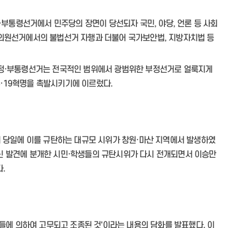
어신청
민원사례
탐방 및 투어 문의
정·부통령선거에서 민주당의 장면이 당선되자 국민, 야당, 언론 등 사회
사업소 정보마당
공지사항
민의원선거에서의 불법선거 자행과 더불어 국가보안법, 지방자치법 등
새소식
된 정·부통령선거는 전국적인 범위에서 광범위한 부정선거로 얼룩지게
·19혁명을 촉발시키기에 이르렀다.
허가 및 신고
항만소개
자료실
거 당일에 이를 규탄하는 대규모 시위가 창원·마산 지역에서 발생하였
 시신 발견에 분개한 시민·학생들의 규탄시위가 다시 전개되면서 이승만
.
자들에 의하여 고무되고 조종된 것'이라는 내용의 담화를 발표했다. 이