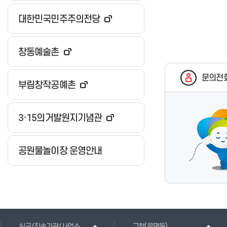
대한민국민주주의전당
창동예술촌
문의전
부림창작공예촌
3·15의거발원지기념관
공원물놀이장 운영안내
실국/직속기관/사업소
구청(읍면동)