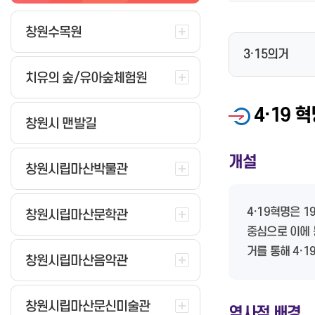
수목원 숲해설 프로그램 신청
이충무공 소개
버스터미널
환경영화제
제증명발급 및 수수료안내
식품 수거 검사
청년주택
특산물
사회복지법인·시설 행정처분
찾아오시는길
행사안내
시내(마을)버스 정보시스템 고장
환경거버넌스
온라인민원 발급 서비스
식품·공중 위반사항 공표
공동주택감사
마케팅
창원수목원
사회복지시설 평가 결과
공지사항
교통정보
시내버스 유실물 통합센터
환경탐방시설
창원정신건강복지센터
공중위생(목욕,이·미용,숙박,세탁
농업기술보급
3·15의거
등) 공지
지도로 보는 진해군항제
택시
환경생활정보
창원중독관리통합지원센터
농업사회개발
창원시 맛집 음식점 현황 등
치유의 숲/유아숲체험원
숙박/먹거리
공지사항
창원특례시 마음건강센터
창원농업
수산물 방사능 조사현황
벚꽃 개화 상황
종량제봉투 통합정보
창원치매안심센터
농촌관광·축제
4·19 
정보마당
사파건강생활지원센터
농기계
창원시 맨발길
전세관광버스
공지사항
정보마당
렌터카
아동복지종합계획
벚꽃 소생 프로젝트
새소식
개설
건설기계
아동을 위한 기관 및 시설
창원시립마산박물관
농촌관광
창원시립마산음악관
화물운송
응급의료기관 지정 현황
요보호아동 지원
단감테마공원
소개
특수여객(장의업)
의료기관현황
아동급식지원
도시농업
4·19혁명은 
창원시립마산문학관
마산의 서양음악
문 여는 의료기관·약국 찾기
드림스타트 운영
농업교육
중심으로 이에 
마산농청놀이
사업소소개
소아 야간·휴일 진료기관(달빛어
온종일돌봄
창원단감서체
거를 통해 4·
린이병원) 안내
전통음악
조직 및 담당업무 안내
아동친화도시
창원시립마산음악관
공공심야약국 운영 안내
주요행사
요금정보
아동학대예방
산후조리원현황
소장자료
민원안내/하수처리
아이행복 신문고
창원시립마산문신미술관
역사적 배경
음악관풍경
덕동물재생센터