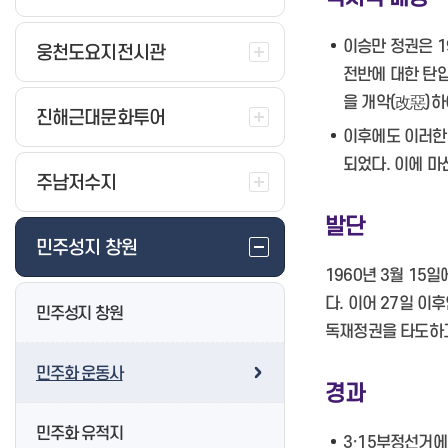
공지사항
대산물재생센터
이승만 정권은 1
북면물재생센터 및 골프연습장
웅천도요지전시관
지역자활센터란?
전반에 대한 탄
진해물재생센터
자활사업 안내
동부맑은물재생센터
을 개악(改惡)하
진해근대문화투어
창원지역자활센터
진동물재생센터
이후에도 이러한
마산희망지역자활센터
마을하수
되었다. 이에 
민주성지 창원
마산지역자활센터
분뇨처리장
주남저수지
민주화 운동사
진해지역자활센터
수질관리
발단
민주화 유적지
자활센터소식
정보마당
민주성지 창원
탐방코스
자활센터사진방
영상정보처리기기 운영 및 관리방
민주화운동자료
1960년 3월 1
침
민주화관련 누리집
새소식
다. 이어 27일 
민주성지 창원
공지사항
독재정권을 타도하고
민주화 운동사
경과
민주화 유적지
3·15부정선거에