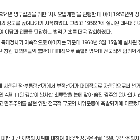
편백 치유의 숲
954년 영구집권을 위한 ‘사사오입개헌’을 단행한 데 이어 1956년의 
폐기물매립장
청소년증 발급
센터소개
압의 강도를 높여나가기 시작하였다. 그리고 1958년에 실시된 제4대 
청소년특별지원사업 운영
자원봉사일반
여 야당과 언론을 탄압하는 법적 기초를 더욱 강화하였다.
여성청소년 생리용품 바우처 지원
공지사항
 독재정치가 지속적으로 이어지는 가운데 1960년 3월 15일에 실시
청소년방과후아카데미 운영
활동앨범
마산·창원 지역민들의 불만이 대대적으로 폭발하였으며 전국적인 범위의 4
행암문예마루
운전면허 자진반납 지원
주정차 단속 안내
명예의 전당
시설안내
보호구역 현황
주민신고제 안내
정보마당
찾아오시는길
주차 단속카메라(CCTV) 운영 현
자원봉사모집
공지사항
황
1365자원봉사포털
예약하기
주정차단속 문자알림서비스
5일에 시행된 정·부통령선거에서 부정선거가 대대적으로 자행됨으로써 선
이후인 4월 11일 경찰이 발사한 최루탄을 눈에 맞아 숨진 김주열 열사의
 민주주의를 실현 위한 전국적 규모의 시위운동이 촉발되기에 이르렀다
 대한 마산 지역의 시위에 대하여 이승만 정권은 4월 15일, '공산주의