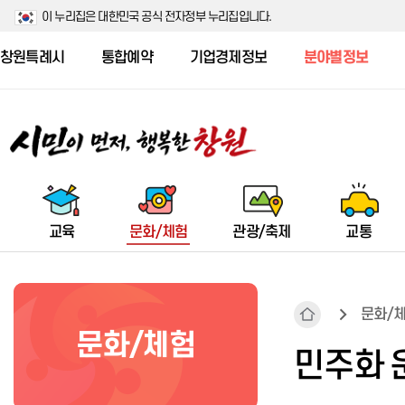
이 누리집은 대한민국 공식 전자정부 누리집입니다.
창원특례시
통합예약
기업경제정보
분야별정보
교육
문화/체험
관광/축제
교통
문화/
문화/체험
창원시 주요 교육지원 예산 현황
창원수목원
군항제
시내(마을)버스
스마트 기후환경도시창원
소개/공지
사회복지법인·시설 정보공시 개
식품안전 공지
공동주택현황
농업기술센터
민주화 
요
우수 인재 양성 및 사교육비 절감
창원수목원 안내
군항제 소개
시내(마을)버스 노선조정
환경수도창원포럼
진료 및 검사
식중독 예방 홍보
주택건설현황
기관소개
지원
사회복지법인 정보공시
시설안내
군악의장페스티벌 소개
시내(마을)버스 정류장
환경교육
보건사업
위해식품 등 긴급회수 정보
주거복지
담당업무 안내
사회복지시설 정보공시