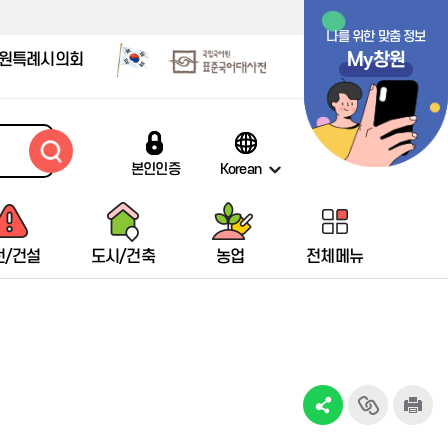
나를 위한 맞춤 정보
My창원
원특례시의회
본인인증
Korean
전/건설
도시/건축
농업
전체메뉴
창원시립마산박물관
택시통계
배출신고안내
감염병 자료실
저소득한부모가족현황
창원여성회관마산관
창원시립마산문학관
열차
임신·출산·육아 링크 모음
박물관 안내
택시현황
인터넷 배출신고
감염병 발생동향
저소득한부모가족지원
여성회관 소개
문학관안내
항공기
보육관련
13인시비
브랜드택시
대형폐기물 인터넷배출신고
예방접종정보
미혼한부모가족자활지원
교육프로그램
마산문학의 흐름
여객선
어린이집현황