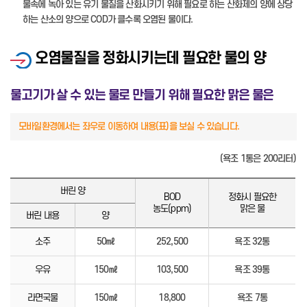
물속에 녹아 있는 유기 물질을 산화시키기 위해 필요로 하는 산화제의 양에 상당
하는 산소의 양으로 COD가 클수록 오염된 물이다.
오염물질을 정화시키는데 필요한 물의 양
물고기가 살 수 있는 물로 만들기 위해 필요한 맑은 물은
(욕조 1통은 200리터)
버린 양
BOD
정화시 필요한
농도(ppm)
맑은 물
버린 내용
양
소주
50㎖
252,500
욕조 32통
우유
150㎖
103,500
욕조 39통
라면국물
150㎖
18,800
욕조 7통