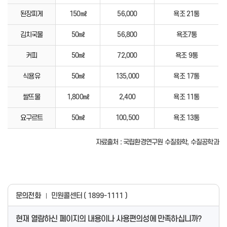
된장찌게
150㎖
56,000
욕조 21통
김치국물
50㎖
56,800
욕조7통
커피
50㎖
72,000
욕조 9통
식용유
50㎖
135,000
욕조 17통
쌀뜨물
1,800㎖
2,400
욕조 11통
요구르트
50㎖
100,500
욕조 13통
자료출처 : 국립환경연구원 수질화학, 수질공학과
문의전화
민원콜센터 ( 1899-1111 )
현재 열람하신 페이지의 내용이나 사용편의성에 만족하십니까?