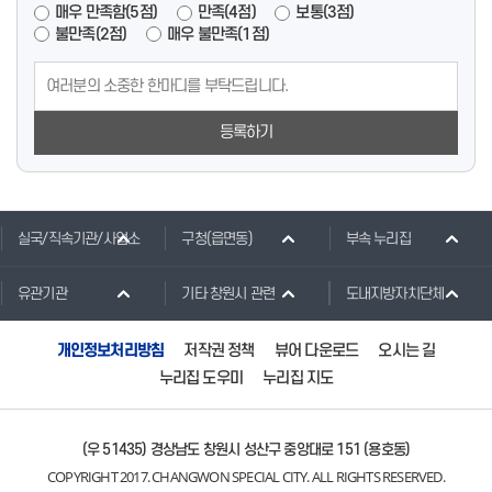
매우 만족함(5점)
만족(4점)
보통(3점)
불만족(2점)
매우 불만족(1점)
등록하기
실국/직속기관/사업소
구청(읍면동)
부속 누리집
유관기관
기타 창원시 관련
도내지방자치단체
개인정보처리방침
저작권 정책
뷰어 다운로드
오시는 길
누리집 도우미
누리집 지도
(우 51435) 경상남도 창원시 성산구 중앙대로 151 (용호동)
COPYRIGHT 2017. CHANGWON SPECIAL CITY. ALL RIGHTS RESERVED.