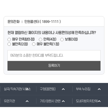
문의전화
민원콜센터 ( 1899-1111 )
현재 열람하신 페이지의 내용이나 사용편의성에 만족하십니까?
매우 만족함(5점)
만족(4점)
보통(3점)
불만족(2점)
매우 불만족(1점)
등록하기
실국/직속기관/사업소
구청(읍면동)
부속 누리집
유관기관
기타 창원시 관련
도내지방자치단체