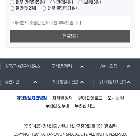
매우 만족함(5점)
만족(4점)
보통(3점)
불만족(2점)
매우 불만족(1점)
등록하기
실국/직속기관/사업소
구청(읍면동)
부속 누리집
유관기관
기타 창원시 관련
도내지방자치단체
개인정보처리방침
저작권 정책
뷰어 다운로드
오시는 길
누리집 도우미
누리집 지도
(우 51435) 경상남도 창원시 성산구 중앙대로 151 (용호동)
COPYRIGHT 2017. CHANGWON SPECIAL CITY. ALL RIGHTS RESERVED.