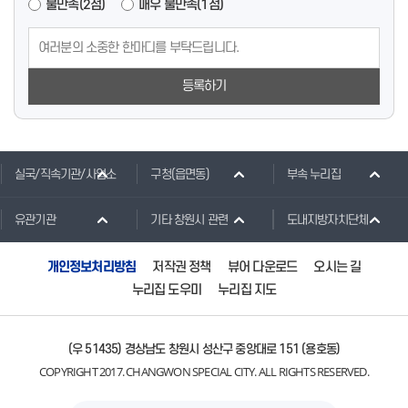
불만족(2점)
매우 불만족(1점)
등록하기
실국/직속기관/사업소
구청(읍면동)
부속 누리집
유관기관
기타 창원시 관련
도내지방자치단체
개인정보처리방침
저작권 정책
뷰어 다운로드
오시는 길
누리집 도우미
누리집 지도
(우 51435) 경상남도 창원시 성산구 중앙대로 151 (용호동)
COPYRIGHT 2017. CHANGWON SPECIAL CITY. ALL RIGHTS RESERVED.