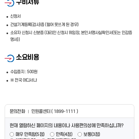
구비서류
신청서
건설기계등록(검사)증 (헐어 못쓰게 된 경우)
소유자 신청시 신분증 (대리인 신청시 위임장, 본인서명사실확인서(또는 인감증
명서))
소요비용
수입증지 : 500원
※ 전국 어디서나
문의전화
민원콜센터 ( 1899-1111 )
현재 열람하신 페이지의 내용이나 사용편의성에 만족하십니까?
매우 만족함(5점)
만족(4점)
보통(3점)