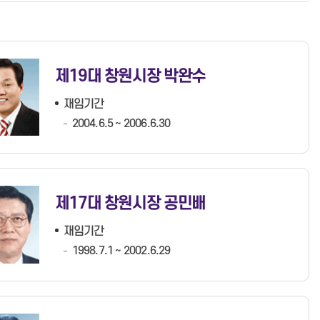
지방세지출보고서
공무원불친절신고
창원타임즈
업무추진비 공개
지방공기업
예산낭비신고
관급공사 현장 공개
재정정보 공개
환경신문고
공용차량 운영현황 공개
결산정보
식품안전소비자신고센터
부패공직자 제재현황 공개
제19대 창원시장 박완수
중기지방재정계획
국무조정실 규제개혁신문고
상품권 구매 및 사용내역 공개
지방보조금 부정수급자 명단공표
지방기업 규제애로 신고센터
공무원 행동강령
재임기간
창원특례시
부정부패신고센터
재산 및 병역신고
2004.6.5 ~ 2006.6.30
공익신고
청렴 자료실
관급공사임금체불신고
직장 내 성희롱/성폭력 사이버 고
충상담신고센터
제17대 창원시장 공민배
아이행복 신문고
지방보조금 부정수급 신고센터
재임기간
1998.7.1 ~ 2002.6.29
행정서비스헌장
행정서비스분야