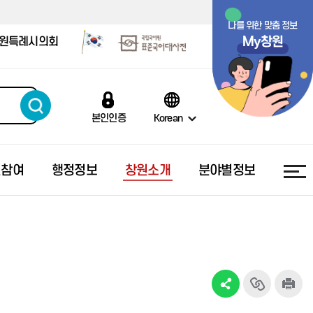
나를 위한 맞춤 정보
My창원
원특례시의회
본인인증
Korean
민참여
행정정보
창원소개
분야별정보
행복출산 원스톱 서비스
올해의 예산
창원의 상징
시민의 소리
소통채널
부정부패신고센터
스마트기후환경도시 창원
폐업신고 원스톱 서비스
지방재정공시
도시 브랜드 슬로건
국민신문고
창원시보
공익신고
기업사랑 도시
예산낭비신고센터
창원시정 영상물
대중교통민원신고
창원시보(PDF)
감사결과공개
건강도시 창원