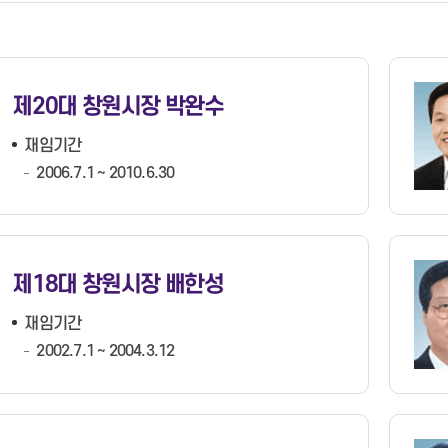
자 제공 현황
개별주택가격
비공개대상정보세부기준
청사안내도
지방세 미리계산
주요업무계획
2021년 선정결과
타기관입찰정보
분묘개장공고
토지이용계획
정보공개청구
창원시청 부설주차장 안내
지방세 전자송달
내 손안에 창원(백서)
2020년 선정결과
개찰결과
타기관소식
부동산거래신고
공공데이터
찾아오시는 길
지방세 환급
2026년 달라지는 시책
2019년 선정결과
계약현황
석면해체제거 작업공개
중개업·실거래 위반 신고센터
정책실명제
지방세 서식
기관수상 현황
계약현황(상.하수도사업소)
제20대 창원시장 박완수
부동산 중개
공유재산 정보공개
지방세 상담 챗봇
수의계약공개
청년 우대 부동산중개사무소
영조물배상공제 등록현황
수의계약공개(상.하수도사업소)
재임기간
국제친선결연(자매)도시
지적재조사사업
소하천정비종합계획보고서
대가지급현황
2006.7.1 ~ 2010.6.30
국제우호도시
스마트 부동산 포털
행정처분 공개
계약정보안내
국제기구가입현황
후원명칭 사용승인 현황 공개
용역실명제
국제친선결연(자매)-우호도시 교
류현황
제18대 창원시장 배한성
창원-볼티모어 아동그림 전시전
(BCYAC)
공무원 정원
적극행정과 소극행정
재임기간
과장급 이상 상위직 비율
적극행정 추진방안
2002.7.1 ~ 2004.3.12
공무원 1인당 주민수
적극행정 공무원·사례 시민추천
소속기관 및 읍면동 공무원 비율
적극행정 알림·소식
콜센터 안내
재정규모 대비 인건비 운영 비율
적극행정 카드뉴스
이용안내
실국본부수
법령 유권해석