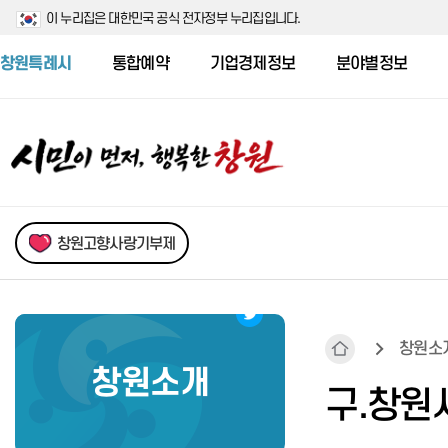
이 누리집은 대한민국 공식 전자정부 누리집입니다.
창원특례시
통합예약
기업경제정보
분야별정보
창원고향사랑기부제
창원소
창원소개
민원행정시책
새소식
시민의 소리
자치법규
기본현황
구.창원
민원서식 및 처리부서 안내
시험/채용정보
시민제안
행정심판
행정구역
어디서나민원처리제
신청접수중
시민청원
무료법률상담