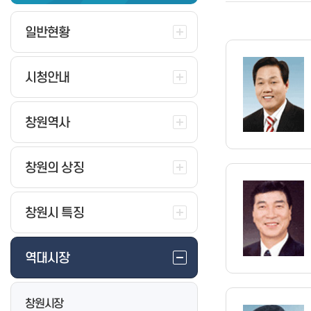
무인민원발급(발급수수료포함)
보도자료
공모전
법무행정정보
행정정보공동이용
보도해명자료
설문조사
일반현황
민원처리공개
뉴스 속 창원
주민참여예산
정부24
지역소식
소통24
시청안내
보조금24
지도로 보는 소식
세금 납부안내
캘린더로 보는 소식
창원시장
미국 관세 대응
창원역사
구.창원시장
중동정세 대응
고향사랑기부제 안내
구.마산시장
경남도민 생활지원금
고향사랑기부 혜택 및 답례품
구.진해시장
창원의 상징
고유가 피해지원금
고향사랑지정기부사업
고향사랑기부제 명예의 전당
창원시 특징
고향사랑기부금 접수·운용 현황
행정규제란
구청별 사업현황
행정규제검색
생중계(on-air)
규제개혁건의
역대시장
사업설명회(영상)
자료실
여권발급 안내
게시판(info)
규제입증 시민 요청
창원시장
일반여권 신청
뉴스카드