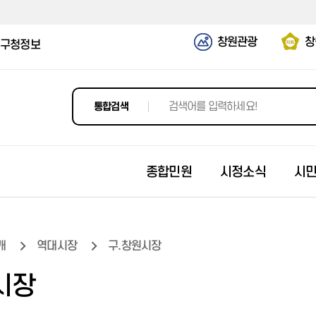
창원관광
창
구청정보
통합검색
종합민원
시정소식
시
개
역대시장
구.창원시장
창원 도시계획정보포털
고시공고
모집신청접수
정보공개제도안내
조직도
지방세 세목별 안내
시정비전과 목표
2025년 선정결과
입찰공고
창원역사
시장
전세계약 유의사항
입법예고
나의신청이력
사전정보공표
담당 업무 안내
지방세 월별 안내
이달의시정계획
2024년 선정결과
발주계획
역사 1분 다큐
개별공시지가
개인정보의 목적 외 이용 및 제3
각종 알림문자 신청
정보(문서)목록공개
부서/팩스번호/위치 안내
지방세 납세자 지원
시정운영방향
2023년 선정결과
입찰공고(조달)
창원 디지털 기록관