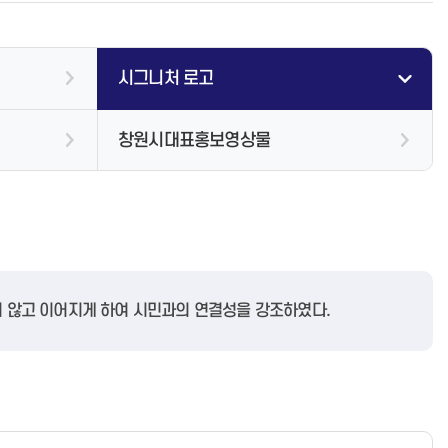
지방세지출보고서
공무원불친절신고
창원타임즈
업무추진비 공개
지방공기업
예산낭비신고
관급공사 현장 공개
재정정보 공개
환경신문고
공용차량 운영현황 공개
시그니처 로고
결산정보
식품안전소비자신고센터
부패공직자 제재현황 공개
중기지방재정계획
국무조정실 규제개혁신문고
상품권 구매 및 사용내역 공개
지방보조금 부정수급자 명단공표
지방기업 규제애로 신고센터
공무원 행동강령
창원시대표홍보영상물
창원특례시
부정부패신고센터
재산 및 병역신고
공익신고
청렴 자료실
관급공사임금체불신고
직장 내 성희롱/성폭력 사이버 고
충상담신고센터
아이행복 신문고
지 않고 이어지게 하여 시민과의 연결성을 강조하였다.
지방보조금 부정수급 신고센터
행정서비스헌장
행정서비스분야