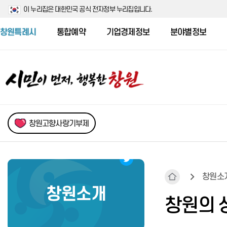
이 누리집은 대한민국 공식 전자정부 누리집입니다.
창원특례시
통합예약
기업경제정보
분야별정보
창원고향사랑기부제
창원소
창원소개
민원행정시책
새소식
시민의 소리
자치법규
기본현황
창원의 
민원서식 및 처리부서 안내
시험/채용정보
시민제안
행정심판
행정구역
어디서나민원처리제
신청접수중
시민청원
무료법률상담