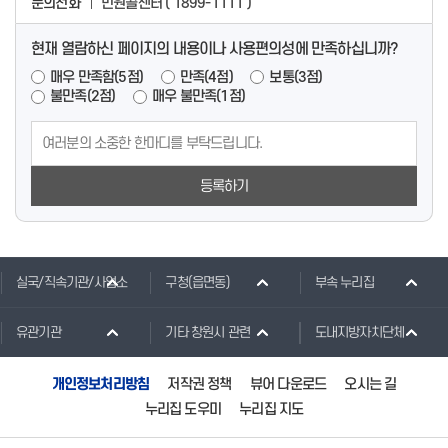
문의전화
민원콜센터 ( 1899-1111 )
현재 열람하신 페이지의 내용이나 사용편의성에 만족하십니까?
매우 만족함(5점)
만족(4점)
보통(3점)
불만족(2점)
매우 불만족(1점)
등록하기
실국/직속기관/사업소
구청(읍면동)
부속 누리집
유관기관
기타 창원시 관련
도내지방자치단체
개인정보처리방침
저작권 정책
뷰어 다운로드
오시는 길
누리집 도우미
누리집 지도