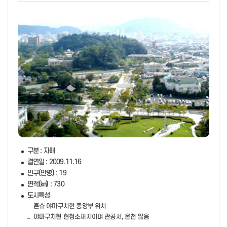
구분 : 자매
결연일 : 2009.11.16
인구(만명) : 19
면적(㎢) : 730
도시특성
혼슈 야마구치현 중앙부 위치
야마구치현 현청소재지이며 관공서, 온천 많음