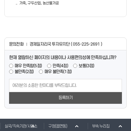
가죽, 구두산업, 농산물가공
문의전화
경제일자리국 투자유치단 ( 055-225-2691 )
현재 열람하신 페이지의 내용이나 사용편의성에 만족하십니까?
매우 만족함(5점)
만족(4점)
보통(3점)
불만족(2점)
매우 불만족(1점)
등록하기
실국/직속기관/사업소
구청(읍면동)
부속 누리집