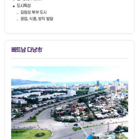
도시특성
길림성 북부 도시
광업, 식품, 방직 발달
베트남 다낭
市