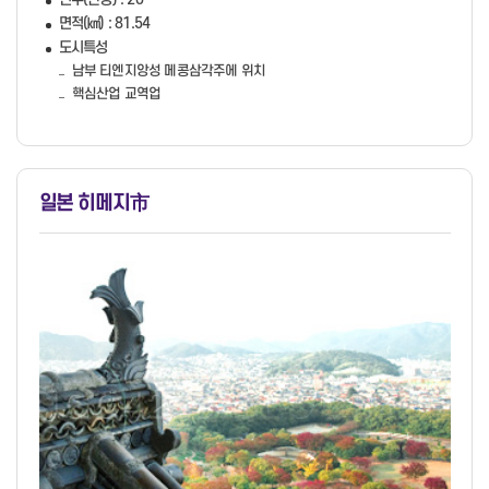
면적(㎢) : 81.54
도시특성
남부 티엔지앙성 메콩삼각주에 위치
핵심산업 교역업
일본 히메지
市