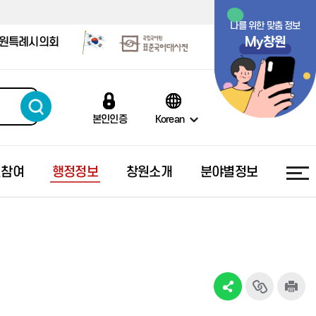
나를 위한 맞춤 정보
My창원
원특례시의회
본인인증
Korean
민참여
행정정보
창원소개
분야별정보
행복출산 원스톱 서비스
올해의 예산
창원의 상징
시민의 소리
소통채널
부정부패신고센터
스마트기후환경도시 창원
폐업신고 원스톱 서비스
지방재정공시
도시 브랜드 슬로건
국민신문고
창원시보
공익신고
기업사랑 도시
예산낭비신고센터
창원시정 영상물
대중교통민원신고
창원시보(PDF)
감사결과공개
건강도시 창원