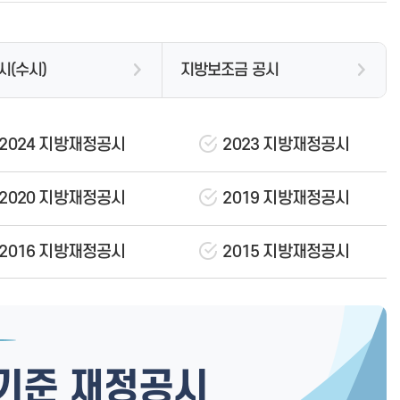
지방세지출보고서
공무원불친절신고
창원타임즈
업무추진비 공개
지방공기업
예산낭비신고
관급공사 현장 공개
재정정보 공개
환경신문고
공용차량 운영현황 공개
시(수시)
지방보조금 공시
결산정보
식품안전소비자신고센터
부패공직자 제재현황 공개
중기지방재정계획
국무조정실 규제개혁신문고
상품권 구매 및 사용내역 공개
지방보조금 부정수급자 명단공표
지방기업 규제애로 신고센터
공무원 행동강령
2024 지방재정공시
2023 지방재정공시
창원특례시
부정부패신고센터
재산 및 병역신고
공익신고
청렴 자료실
관급공사임금체불신고
2020 지방재정공시
2019 지방재정공시
직장 내 성희롱/성폭력 사이버 고
충상담신고센터
2016 지방재정공시
2015 지방재정공시
아이행복 신문고
지방보조금 부정수급 신고센터
행정서비스헌장
산기준 재정공시
행정서비스분야