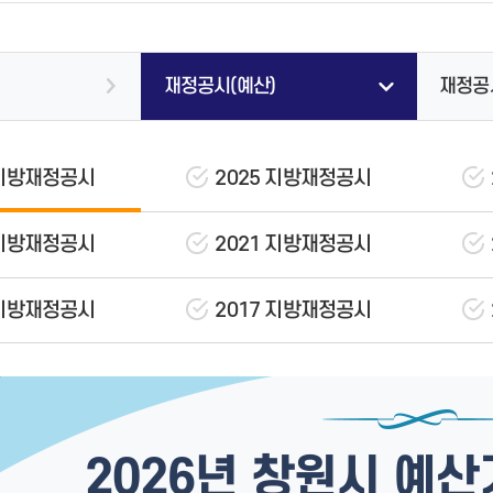
자 제공 현황
개별주택가격
비공개대상정보세부기준
청사안내도
지방세 미리계산
주요업무계획
2021년 선정결과
타기관입찰정보
분묘개장공고
토지이용계획
정보공개청구
창원시청 부설주차장 안내
지방세 전자송달
내 손안에 창원(백서)
2020년 선정결과
개찰결과
타기관소식
부동산거래신고
공공데이터
찾아오시는 길
지방세 환급
2026년 달라지는 시책
2019년 선정결과
계약현황
재정공시(예산)
재정공
석면해체제거 작업공개
중개업·실거래 위반 신고센터
정책실명제
지방세 서식
기관수상 현황
계약현황(상.하수도사업소)
부동산 중개
공유재산 정보공개
지방세 상담 챗봇
수의계약공개
청년 우대 부동산중개사무소
영조물배상공제 등록현황
수의계약공개(상.하수도사업소)
 지방재정공시
2025 지방재정공시
국제친선결연(자매)도시
지적재조사사업
소하천정비종합계획보고서
대가지급현황
국제우호도시
스마트 부동산 포털
행정처분 공개
계약정보안내
국제기구가입현황
후원명칭 사용승인 현황 공개
용역실명제
 지방재정공시
2021 지방재정공시
국제친선결연(자매)-우호도시 교
류현황
 지방재정공시
2017 지방재정공시
창원-볼티모어 아동그림 전시전
(BCYAC)
공무원 정원
적극행정과 소극행정
과장급 이상 상위직 비율
적극행정 추진방안
공무원 1인당 주민수
적극행정 공무원·사례 시민추천
소속기관 및 읍면동 공무원 비율
적극행정 알림·소식
콜센터 안내
2026년 창원시 예
재정규모 대비 인건비 운영 비율
적극행정 카드뉴스
이용안내
실국본부수
법령 유권해석