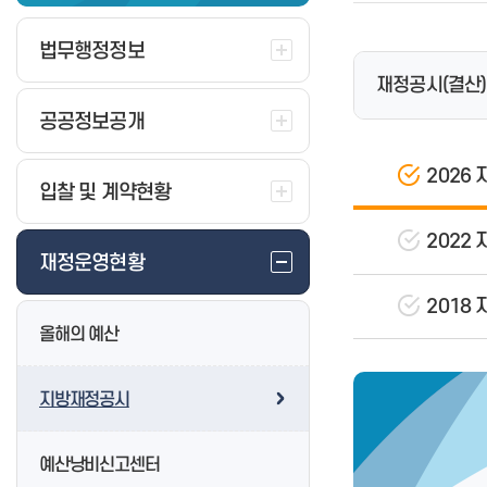
무인민원발급(발급수수료포함)
보도자료
공모전
법무행정정보
행정정보공동이용
보도해명자료
설문조사
법무행정정보
민원처리공개
뉴스 속 창원
주민참여예산
재정공시(결산)
정부24
지역소식
소통24
공공정보공개
보조금24
지도로 보는 소식
세금 납부안내
캘린더로 보는 소식
2026
창원시장
미국 관세 대응
입찰 및 계약현황
구.창원시장
중동정세 대응
고향사랑기부제 안내
구.마산시장
경남도민 생활지원금
2022
고향사랑기부 혜택 및 답례품
구.진해시장
재정운영현황
고유가 피해지원금
고향사랑지정기부사업
2018
고향사랑기부제 명예의 전당
올해의 예산
고향사랑기부금 접수·운용 현황
행정규제란
구청별 사업현황
행정규제검색
지방재정공시
생중계(on-air)
규제개혁건의
사업설명회(영상)
자료실
여권발급 안내
게시판(info)
규제입증 시민 요청
예산낭비신고센터
일반여권 신청
뉴스카드