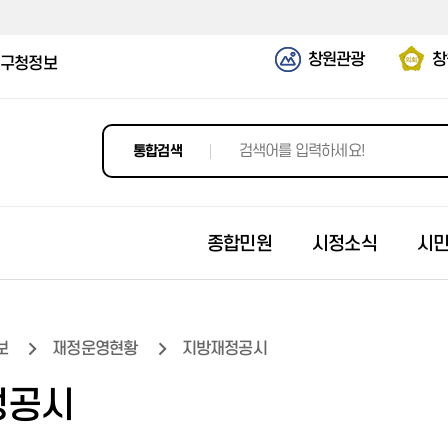
창원관광
창
구청정보
통합검색
종합민원
시정소식
시
보
재정운영현황
지방재정공시
창원 도시계획정보포털
고시공고
모집신청접수
정보공개제도안내
조직도
지방세 세목별 안내
시정비전과 목표
2025년 선정결과
입찰공고
창원역사
정공시
전세계약 유의사항
입법예고
나의신청이력
사전정보공표
담당 업무 안내
지방세 월별 안내
이달의시정계획
2024년 선정결과
발주계획
역사 1분 다큐
개별공시지가
개인정보의 목적 외 이용 및 제3
각종 알림문자 신청
정보(문서)목록공개
부서/팩스번호/위치 안내
지방세 납세자 지원
시정운영방향
2023년 선정결과
입찰공고(조달)
창원 디지털 기록관