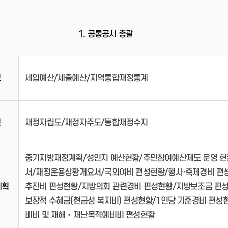
1. 공통공시 총괄
모
세입예산/세출예산/지역통합재정통계
건
재정자립도/재정자주도/통합재정수지
중기지방재정계획/성인지 예산현황/주민참여예산제도 운영 현
서/재정운용상황개요서/국외여비 편성현황/행사·축제경비 편
계획
추진비 편성현황/지방의회 관련경비 편성현황/지방보조금 편
보장적 수혜금(현금성 복지비) 편성현황/1인당 기준경비 편성
비비 및 재해‧재난목적예비비 편성현황