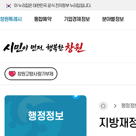
이 누리집은 대한민국 공식 전자정부 누리집입니다.
창원특례시
통합예약
기업경제정보
분야별정보
창원고향사랑기부제
행정정
행정정보
민원행정시책
새소식
시민의 소리
자치법규
기본현황
지방재
민원서식 및 처리부서 안내
시험/채용정보
시민제안
행정심판
행정구역
어디서나민원처리제
신청접수중
시민청원
무료법률상담