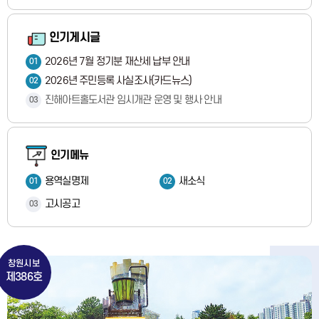
인기게시글
2026년 7월 정기분 재산세 납부 안내
01
2026년 주민등록 사실조사(카드뉴스)
02
진해아트홀도서관 임시개관 운영 및 행사 안내
03
인기메뉴
용역실명제
새소식
01
02
고시공고
03
창원시보
제386호