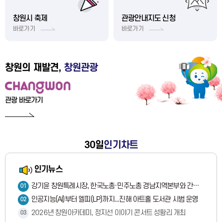
광고물 연장신청
창원시 축제
관광안내지도 신청
쓰레기배출요령
바로가기
바로가기
창원시 인구정책
창원의 재발견,
창원관광
데이터 포털(창원통계)
임신·출산·육아
관광 바로가기
설문조사
30일
인기차트
인기뉴스
강기윤 창원특례시장, 한국노총·민주노총 경남지역본부와 간담회
01
인공지능(AI)부터 엘피(LP)까지...진해 아트홀 도서관 시범 운영
02
2026년 창원아카데미, 정지선 이야기 콘서트 성황리 개최
03