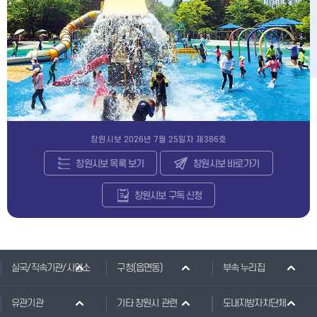
창원시보
2026년 7월 25일자 제386호
창원시보 목록 보기
창원시보 바로가기
창원시보 구독 신청
실국/직속기관/사업소
구청(읍면동)
부속 누리집
유관기관
기타 창원시 관련
도내지방자치단체