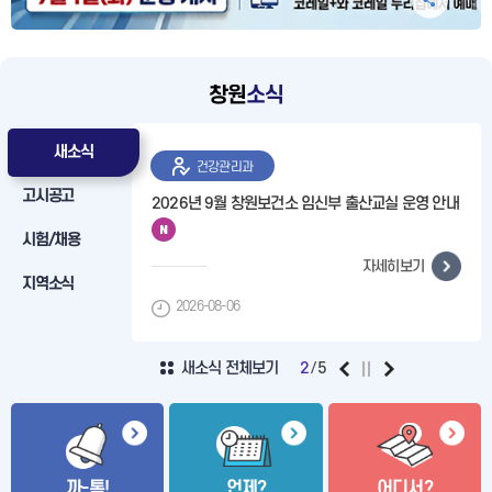
창원
소식
새소식
건강관리과
고시공고
대주택 입주자모집
2026년 9월 창원보건소 임신부 출산교실 운영 안내
시험/채용
자세히보기
자세히보기
지역소식
2026-08-06
새소식 전체보기
2
5
까-톡!
언제?
어디서?