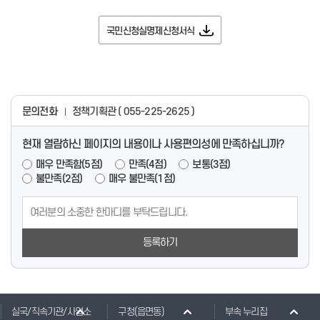
국민신청실명제신청서식
문의전화
정책기획관 ( 055-225-2625 )
현재 열람하신 페이지의 내용이나 사용편의성에 만족하십니까?
매우 만족함(5점)
만족(4점)
보통(3점)
불만족(2점)
매우 불만족(1점)
등록하기
실국/직속기관/사업소
구청(읍면동)
부속 누리집