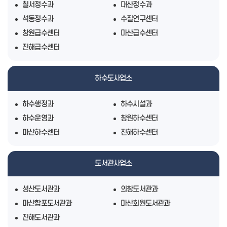
칠서정수과
대산정수과
석동정수과
수질연구센터
창원급수센터
마산급수센터
진해급수센터
하수도사업소
하수행정과
하수시설과
하수운영과
창원하수센터
마산하수센터
진해하수센터
도서관사업소
성산도서관과
의창도서관과
마산합포도서관과
마산회원도서관과
진해도서관과