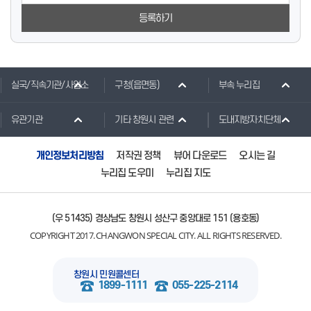
등록하기
실국/직속기관/사업소
구청(읍면동)
부속 누리집
유관기관
기타 창원시 관련
도내지방자치단체
개인정보처리방침
저작권 정책
뷰어 다운로드
오시는 길
누리집 도우미
누리집 지도
(우 51435) 경상남도 창원시 성산구 중앙대로 151 (용호동)
COPYRIGHT 2017. CHANGWON SPECIAL CITY. ALL RIGHTS RESERVED.
창원시 민원콜센터
1899-1111
055-225-2114