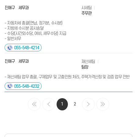
진해구 세무과
시세팀
주무관
- 자동차세 총괄(연납, 정기분, 수시분)
- 지방세 수시분 공시송달
- 수당(시간외수당, 여비, 세무수당) 지급
- 일반서무
055-548-4214
진해구 세무과
재산세팀
팀장
- 재산세팀 업무 총괄, 구제업무 및 고충민원 처리, 주택가격산정 및 검증 업무 전반
055-548-4232
1
2