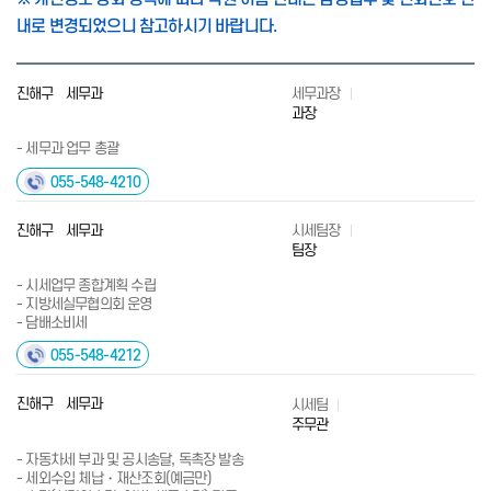
내로 변경되었으니 참고하시기 바랍니다.
진해구 세무과
세무과장
과장
- 세무과 업무 총괄
055-548-4210
진해구 세무과
시세팀장
팀장
- 시세업무 종합계획 수립
- 지방세실무협의회 운영
- 담배소비세
055-548-4212
진해구 세무과
시세팀
주무관
- 자동차세 부과 및 공시송달, 독촉장 발송
- 세외수입 체납・재산조회(예금만)