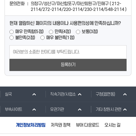
문의전화
의창구/성산구/마산합포구/마산회원구/진해구 ( 212-
2114/272-2114/220-2114/230-2114/548-2114 )
현재 열람하신 페이지의 내용이나 사용편의성에 만족하십니까?
매우 만족함(5점)
만족(4점)
보통(3점)
불만족(2점)
매우 불만족(1점)
등록하기
실국
직속기관/사업소
구청(읍면동)
부속사이트
유관기관
기타 창원시 관련
개인정보처리방침
저작권 정책
뷰어 다운로드
오시는 길