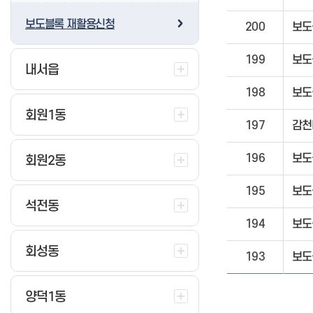
보도블록 재활용신청
200
보도
199
보도
내서읍
교방동 소개
웅동2동 소개
주민자치센터
주민자치센터
198
보도
새소식
새소식
회원1동
197
감천
196
보도
회원2동
195
보도
석전동
194
보도
회성동
193
보도
양덕1동