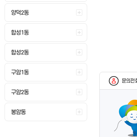
양덕2동
합성1동
합성2동
구암1동
문의전
구암2동
봉암동