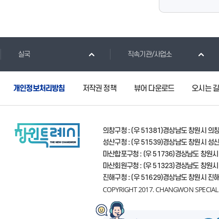
실국
직속기관/사업소
개인정보처리방침
저작권 정책
뷰어 다운로드
오시는 
의창구청 : (우 51381)경상남도 창원시 의
성산구청 : (우 51539)경상남도 창원시 성
마산합포구청 : (우 51736)경상남도 창원시
마산회원구청 : (우 51323)경상남도 창원
진해구청 : (우 51629)경상남도 창원시 진
COPYRIGHT 2017. CHANGWON SPECIAL C