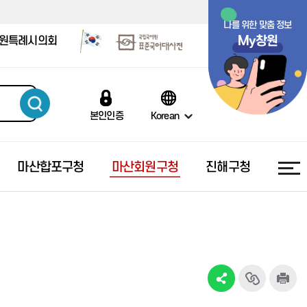
나를 위한 맞춤 정보
My창원
원특례시의회
본인인증
Korean
마산합포구청
마산회원구청
진해구청
반송동소개
구산면 소개
내서읍 소개
충무동 소개
동읍 소개
중앙동소개
진동면 소개
회원1동 소개
여좌동 소개
기부자 명예의 전당 소개 및 기부
주민자치센터
주민자치센터
주민자치센터
주민자치센터
주민자치센터
주민자치센터
주민자치센터
주민자치센터
주민자치센터
방법
새소식
새소식
새소식
새소식
새소식
새소식
새소식
새소식
새소식
기부자 명예의 전당