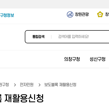
창원관광
창
구청정보
통합검색
의창구청
성산구청
원구청
전자민원
보도블록 재활용신청
새소식
새소식
새소식
새소식
새소식
무인민원발급창구
무인민원발급창구
무인민원발급창구
무인민원발급창구
무인민원발급창구
 재활용신청
의창구 뉴스
성산구 뉴스
마산합포구 뉴스
마산회원구 뉴스
진해구 뉴스
정부24
정부24
정부24
정부24
정부24
생활밀착형 사업
주요업무계획
현장행정
주요업무계획
생활밀착형 사업
사이버지방세
사이버지방세
사이버지방세
사이버지방세
사이버지방세