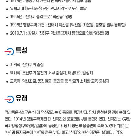
1914년 : 행정구역 개편시 신덕리와 풍호리 일부 통합
일제시대 해군항공창 군인 관사지역으로 도심 발달
1955년 : 진해시 승격으로 “덕산동” 명명
1998년 행정구역 개편 : 진해시 덕산동 (덕산동, 자은동, 풍호동 일부 통폐합)
2010.7.1 : 창원시 진해구 덕산동(3개시 통합으로 인한 명칭변경)
특성
지리적: 진해구의 중심
역사적: 조선후기 웅천의 서부 중심지, 해병대의 발상지
교육적: 덕산초교, 동진여중, 동진중 등 학교가 소재한 교육 중심지
유래
덕산동은 《호구총수》에 덕산리라는 이름으로 등장한다. 당시 웅천현 중면에 속해 있
었다. 1914년 행정구역개편 때 신덕리와 풍호리일부를 통합하였다. 신덕리는 《구한
국지방행정구역명칭일람》에 등장한다. 당시 창원부 웅중면에 속해 있었다. “德” 은
“得”과 통자되는데 “得”의 훈은 ‘싣다’이고 ‘싣다’의 변칙어간은 ‘실’이다. ‘덕’의