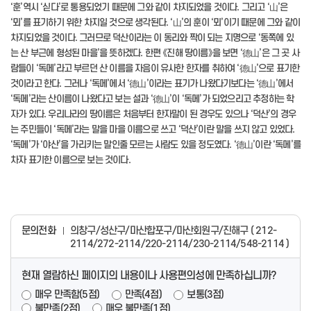
‘훈’역시 ‘싣다’로 통용되었기 때문에 그와 같이 차지되었을 것이다. 그리고 ‘山’은
‘뫼’를 표기하기 위한 차지일 것으로 생각된다. ‘山’의 훈이 ‘뫼’이기 때문에 그와 같이
차지되었을 것이다. 그러므로 덕산이라는 이 동리와 짝이 되는 지명으로 ‘동쪽에 있
는 산 부근에 형성된 마을’을 뜻하겠다. 한편 《진해 땅이름》을 보면 ‘德山’은 그 곳 사
람들이 ‘독메’라고 부르던 산 이름을 자음이 유사한 한자를 취하여 ‘德山’으로 표기한
것이라고 한다. 그러나 ‘독메’에서 ‘德山’이라는 표기가 나왔다기보다는 ‘德山’에서
‘독메’라는 산이름이 나왔다고 보는 설과 ‘德山’이 ‘독메’가 되었으리고 추정하는 학
자가 있다. 우리나라의 땅이름은 처음부터 한자말이 된 경우도 있으나 ‘덕산’의 경우
는 주민들이 ‘독메’라는 말을 마을 이름으로 쓰고 ‘덕산’이란 말을 쓰지 않고 있었다.
‘독메’가 ‘야산’을 가리키는 말인줄 모르는 사람도 있을 정도였다. ‘德山’이란 ‘독메’를
차자 표기한 이름으로 보는 것이다.
문의전화
의창구/성산구/마산합포구/마산회원구/진해구 ( 212-
2114/272-2114/220-2114/230-2114/548-2114 )
현재 열람하신 페이지의 내용이나 사용편의성에 만족하십니까?
매우 만족함(5점)
만족(4점)
보통(3점)
불만족(2점)
매우 불만족(1점)