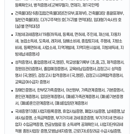
등록확인서, 병적증명서(군복무필자, 면제자, 제1국민역)
건축물대장 6종(집합건축물대장(전유부,표제부), 건축물대장 총괄표제부,
일반건축물대장, 다가구주택의 호(가구)별 면적대장, 임대형기숙사의 호
(실)별 면적대장)
지방세과세증명서19종(취득세, 등록세, 면허세, 주민세, 재산세, 자동차
세, 농업소득세, 도축세, 레저세, 담배소비세, 종합토지세, 주행세, 지방소
비세, 등록면허세, 사업소세, 지역개발세, 지역자원시설세, 지방세득세, 지
방세납세증명서)
성적증명서, 졸업증명서(국,영문), 학교생활기록부 (초,중,고), 제적증명서,
정원외관리증명서, 졸업예정증명서, 교육비납입증명서,검정고시 성적증
명서 (국,영문), 검정고시 합격증명서 (국,영문), 검정고시과목합격증명서,
교육급여수급자 증명서
장애인증명서, 한부모가족증명서, 어선원부, 가족관계증명서, 기본증명서,
혼인관계증명서, 입양관계증명서, (폐쇄)가족관계증명서, (폐쇄)기본증명
서, (폐쇄)혼인관계증명서, (폐쇄)입양관계증명서
국세증명13종(사업자등록증명, 휴업사실증명, 폐업사실증명, 납세증명,납
세사실증명, 소득금액증명, 부가가치세 과세표준증명, 부가가치세 면세사
업자 수입금액증명, 연금보험료 등 소득세액 공제확인서, 사업자단위과세
적용 종된사업장 증명,모범납세자증명, 근로(자녀)장려금 수급사실증명,