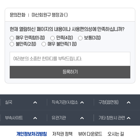
문의전화
마산회원구 행정과 ( )
현재 열람하신 페이지의 내용이나 사용편의성에 만족하십니까?
매우 만족함(5점)
만족(4점)
보통(3점)
불만족(2점)
매우 불만족(1점)
등록하기
실국
직속기관/사업소
구청(읍면동)
부속사이트
유관기관
기타 창원시 관련
개인정보처리방침
저작권 정책
뷰어 다운로드
오시는 길