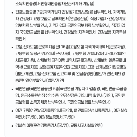
소득확인증명(서민형개인종합자산관리계좌 가입용)
건강보험증명 7종(지역가입자 건강장기요양보험료 납부확인서, 지역가입
자 건강장기요양보험료 납부확인서(연말정산용), 직장가입자 건강장기요
양보험료 납부확인서, 지역가입자 국민연금보험료 납부확인서, 직장가입
자 국민연금보험료 납부확인서, 건강보험 자격확인서, 건강보험 자격득실
확인서
고용,산재보험(근로복지공단) 16종(고용보험 자격이력내역서(근로자용),
고용보험 일용근로내역서(근로자용), 고용보험 개별사업장 자격내역확인
서(근로자용), 산재보험 자격이력내역서(근로자용), 산재보험 일용근로내
역서(근로자용),보험급여지급확인원(근로자용),고용·산재보험가입증명원
(법인/개인),고용·산재보험 신고여부 및 완납증명원(법인/개인)산재요양
승인반려여부확인서(법인/개인)
국민연금(국민연금공단) 6종(국민연금 가입자 가입증명, 국민연금 수급증
명, 연금소득원천징수영수증, 연금산정용 가입내역 확인서(개인), 국민연
금보험료 소득공제용 납부확인서, 국민연금보험료 납부확인서)
여권 7종(여권발급기록증명서(국/영), 여권발급신청서류증명서, 여권실효
확인서(국/영), 여권정보증명서(국/영))
경찰청 3종(운전경력증명서(국/영), 교통사고사실확인원)