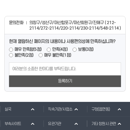
문의전화
의창구/성산구/마산합포구/마산회원구/진해구 ( 212-
2114/272-2114/220-2114/230-2114/548-2114 )
현재 열람하신 페이지의 내용이나 사용편의성에 만족하십니까?
매우 만족함(5점)
만족(4점)
보통(3점)
불만족(2점)
매우 불만족(1점)
등록하기
실국
직속기관/사업소
구청(읍면동)
부속사이트
유관기관
기타 창원시 관련