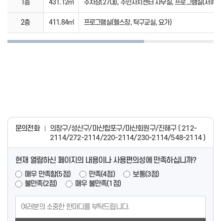
1층
431.12㎡
주차장(27대), 주민자치센터 사무실, 프로그램실(서예, 
2층
411.84㎡
프로그램실(헬스장, 탁구교실, 요가)
문의전화
의창구/성산구/마산합포구/마산회원구/진해구 ( 212-
2114/272-2114/220-2114/230-2114/548-2114 )
현재 열람하신 페이지의 내용이나 사용편의성에 만족하십니까?
매우 만족함(5점)
만족(4점)
보통(3점)
불만족(2점)
매우 불만족(1점)