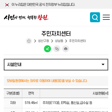
이 누리집은 대한민국 공식 전자정부 누리집입니다.
주민자치센터
성산구청
상남동
주민자치센터
시설안내
구분(층별)
면적
시설현황(㎡)
지하
519.46㎡
주차장(11대), EPS실, 통신실,급수실 등