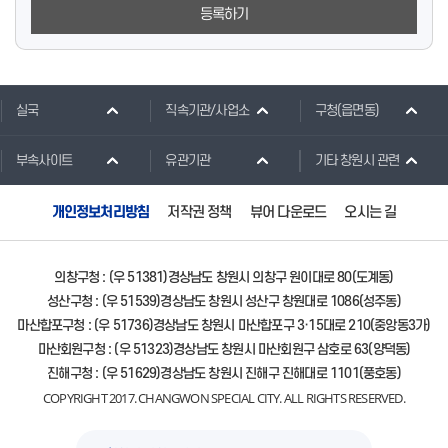
등록하기
실국
직속기관/사업소
구청(읍면동)
부속사이트
유관기관
기타 창원시 관련
개인정보처리방침
저작권 정책
뷰어 다운로드
오시는 길
의창구청 : (우 51381)경상남도 창원시 의창구 원이대로 80(도계동)
성산구청 : (우 51539)경상남도 창원시 성산구 창원대로 1086(성주동)
마산합포구청 : (우 51736)경상남도 창원시 마산합포구 3·15대로 210(중앙동3가)
마산회원구청 : (우 51323)경상남도 창원시 마산회원구 삼호로 63(양덕동)
진해구청 : (우 51629)경상남도 창원시 진해구 진해대로 1101(풍호동)
COPYRIGHT 2017. CHANGWON SPECIAL CITY. ALL RIGHTS RESERVED.