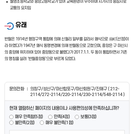
월영초등학교와 중앙고등학교가 있어 교육환경이 우수하며 시가지의 중심지로
교통의 요지임
유래
반월은 1914년 행정구역 통합에 의해 신월리 일부를 갈라서 왜식으로 扇町(선정)이
라 하였다가 1947년 왜식 동명변경에 의해 반월동으로 고쳤으며, 중앙은 구 마산시
의 중앙에 위치하여 있어 중앙동으로 불렸다가 2017.1.1. 두 동이 통합하면서 기존
의 명칭을 살려 ‘반월중앙동’으로 부르게 되었다.
문의전화
의창구/성산구/마산합포구/마산회원구/진해구 ( 212-
2114/272-2114/220-2114/230-2114/548-2114 )
현재 열람하신 페이지의 내용이나 사용편의성에 만족하십니까?
매우 만족함(5점)
만족(4점)
보통(3점)
불만족(2점)
매우 불만족(1점)