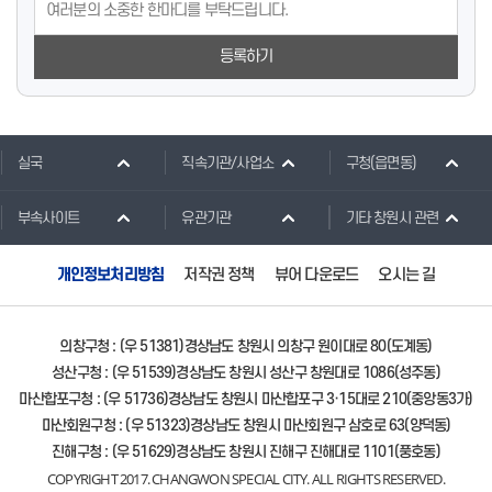
등록하기
실국
직속기관/사업소
구청(읍면동)
부속사이트
유관기관
기타 창원시 관련
개인정보처리방침
저작권 정책
뷰어 다운로드
오시는 길
의창구청 : (우 51381)경상남도 창원시 의창구 원이대로 80(도계동)
성산구청 : (우 51539)경상남도 창원시 성산구 창원대로 1086(성주동)
마산합포구청 : (우 51736)경상남도 창원시 마산합포구 3·15대로 210(중앙동3가)
마산회원구청 : (우 51323)경상남도 창원시 마산회원구 삼호로 63(양덕동)
진해구청 : (우 51629)경상남도 창원시 진해구 진해대로 1101(풍호동)
COPYRIGHT 2017. CHANGWON SPECIAL CITY. ALL RIGHTS RESERVED.