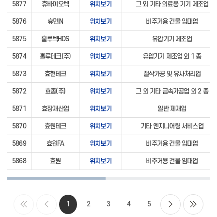
5877
휴바이오텍
위치보기
그 외 기타 의료용 기기 제조업
5876
휴먼IN
위치보기
비주거용 건물 임대업
5875
훌루텍HDS
위치보기
유압기기 제조업
5874
훌루테크(주)
위치보기
유압기기 제조업 외 1 종
5873
효현테크
위치보기
절삭가공 및 유사처리업
5872
효종(주)
위치보기
그 외 기타 금속가공업 외 2 종
5871
효장재산업
위치보기
일반 제재업
5870
효원테크
위치보기
기타 엔지니어링 서비스업
5869
효원FA
위치보기
비주거용 건물 임대업
5868
효원
위치보기
비주거용 건물 임대업
1
2
3
4
5