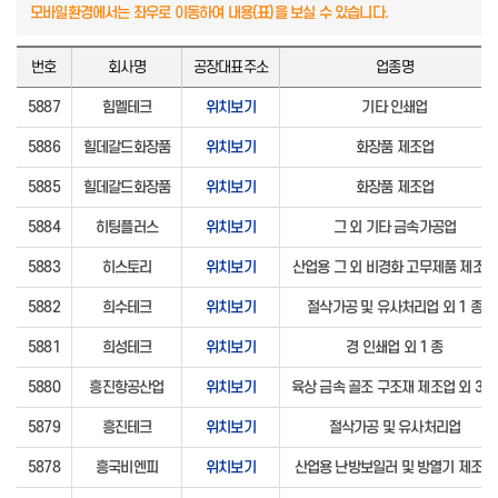
번호
회사명
공장대표주소
업종명
5887
힘멜테크
위치보기
기타 인쇄업
5886
힐데갈드화장품
위치보기
화장품 제조업
5885
힐데갈드화장품
위치보기
화장품 제조업
5884
히팅플러스
위치보기
그 외 기타 금속가공업
5883
히스토리
위치보기
산업용 그 외 비경화 고무제품 제조업
5882
희수테크
위치보기
절삭가공 및 유사처리업 외 1 종
5881
희성테크
위치보기
경 인쇄업 외 1 종
5880
흥진항공산업
위치보기
육상 금속 골조 구조재 제조업 외 3 
5879
흥진테크
위치보기
절삭가공 및 유사처리업
5878
흥국비엔피
위치보기
산업용 난방보일러 및 방열기 제조업