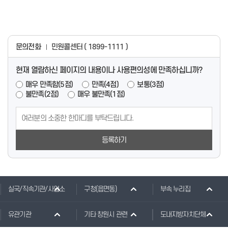
문의전화
민원콜센터 ( 1899-1111 )
현재 열람하신 페이지의 내용이나 사용편의성에 만족하십니까?
매우 만족함(5점)
만족(4점)
보통(3점)
불만족(2점)
매우 불만족(1점)
등록하기
실국/직속기관/사업소
구청(읍면동)
부속 누리집
유관기관
기타 창원시 관련
도내지방자치단체