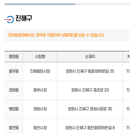
진해구
행정동
시장명
소재지
개설
충무동
진해중앙시장
창원시 진해구 벚꽃로60번길 25
197
경화동
중부시장
창원시 진해구 중초로 20
197
병암동
경화시장
창원시 진해구 경화시장로 35
195
웅천동
웅천시장
창원시 진해구 웅천중로56번길 8
195