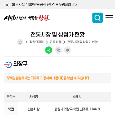
이 누리집은 대한민국 공식 전자정부 누리집입니다.
전통시장 및 상점가 현황
창원의경제
전통시장
전통시장 및 상점가 현황
의창구
행정동
시장명
소재지
개
북면
신촌시장
창원시 의창구 북면 천주로 1144-8
19