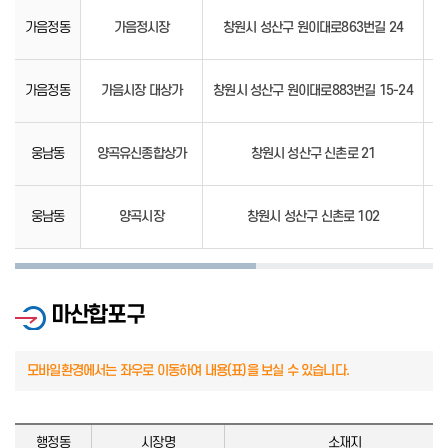
가음정동
가음정시장
창원시 성산구 원이대로863번길 24
05
가음정동
가음시장 대상가
창원시 성산구 원이대로883번길 15-24
00
웅남동
양곡유신종합상가
창원시 성산구 신촌로 21
81
웅남동
양곡시장
창원시 성산구 신촌로 102
80
마산합포구
행정동
시장명
소재지