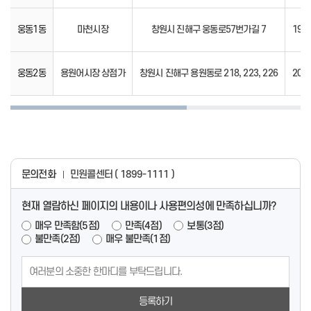
웅동1동
마천시장
창원시 진해구 웅동로57번가길 7
195
웅동2동
용원어시장 상점가
창원시 진해구 용원동로 218, 223, 226
202
문의전화
민원콜센터 ( 1899-1111 )
현재 열람하신 페이지의 내용이나 사용편의성에 만족하십니까?
매우 만족함(5점)
만족(4점)
보통(3점)
불만족(2점)
매우 불만족(1점)
등록하기