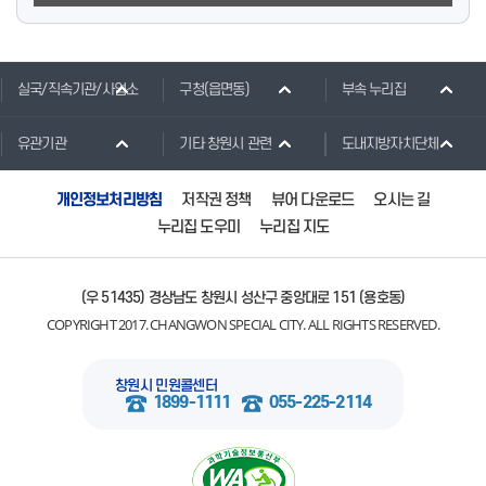
실국/직속기관/사업소
구청(읍면동)
부속 누리집
유관기관
기타 창원시 관련
도내지방자치단체
개인정보처리방침
저작권 정책
뷰어 다운로드
오시는 길
누리집 도우미
누리집 지도
(우 51435) 경상남도 창원시 성산구 중앙대로 151 (용호동)
COPYRIGHT 2017. CHANGWON SPECIAL CITY. ALL RIGHTS RESERVED.
창원시 민원콜센터
1899-1111
055-225-2114