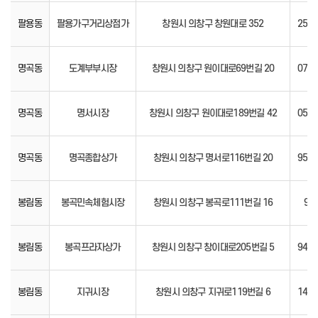
팔용동
팔용가구거리상점가
창원시 의창구 창원대로 352
25.0
명곡동
도계부부시장
창원시 의창구 원이대로69번길 20
07.0
명곡동
명서시장
창원시 의창구 원이대로189번길 42
05.0
명곡동
명곡종합상가
창원시 의창구 명서로116번길 20
95.0
봉림동
봉곡민속체험시장
창원시 의창구 봉곡로111번길 16
94.
봉림동
봉곡프라자상가
창원시 의창구 창이대로205번길 5
94.0
봉림동
지귀시장
창원시 의창구 지귀로119번길 6
14.0