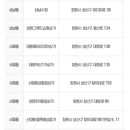
상남동
상남시장
창원시 성산구 마디미로 28
00
상남동
성원그랜드쇼핑상가
창원시 성산구 동산로 124
94
사파동
대동훼미리코아상가
창원시 성산구 대정로 138
92
사파동
대방덕산1차상가
창원시 성산구 대정로 135
92
사파동
사파동성종합상가
창원시 성산구 창이대로 733
93
사파동
성원3차종합상가
창원시 성산구 대암로 80
92
사파동
신대방골목형상점가
창원시 성산구 창이대로 881번길 9, 11
26