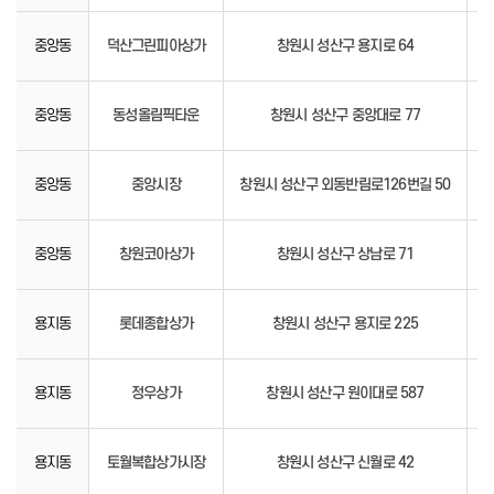
중앙동
덕산그린피아상가
창원시 성산구 용지로 64
96
중앙동
동성올림픽타운
창원시 성산구 중앙대로 77
93
중앙동
중앙시장
창원시 성산구 외동반림로126번길 50
80
중앙동
창원코아상가
창원시 성산구 상남로 71
97
용지동
롯데종합상가
창원시 성산구 용지로 225
85
용지동
정우상가
창원시 성산구 원이대로 587
14
용지동
토월복합상가시장
창원시 성산구 신월로 42
92