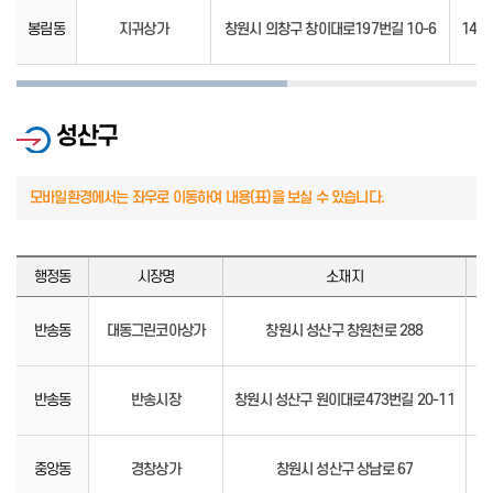
봉림동
지귀상가
창원시 의창구 창이대로197번길 10-6
14.0
성산구
행정동
시장명
소재지
반송동
대동그린코아상가
창원시 성산구 창원천로 288
91
반송동
반송시장
창원시 성산구 원이대로473번길 20-11
05
중앙동
경창상가
창원시 성산구 상남로 67
82