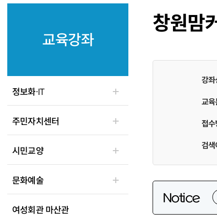
창원맘
교육강좌
강좌
정보화·IT
교육
주민자치센터
접수
검색
시민교양
문화예술
Notice
여성회관 마산관