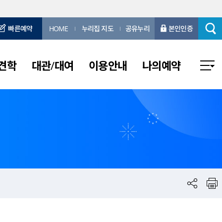
빠른예약
HOME
누리집 지도
공유누리
본인인증
견학
대관/대여
이용안내
나의예약
방
창원문화재단
정보화교육 교육신청
근대문화역사길투어
3•15 해양누리공원 야외공연무대
정보화교육 자료실
창원문화예술교육센터
연무대
의거 발원지 기념관
원
장
풍호축구장
진해드림파크
장애인 어울림공원
시티투어
석전동 주민운동장 축구장
용호운동장 축구장
주민운동장 축구장
사화공원다목적체육관
산정수장
석동정수장
하수도사업소
남저수지
웅천도요지전시관
창원문화재단
터
램
행암문예마루
 스포츠파크 풋살장
이동레포츠공원 풋살장