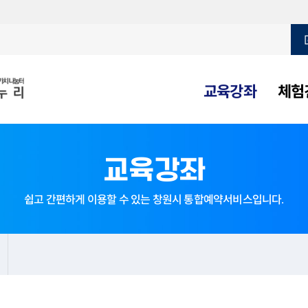
교육강좌
체험
정보화교육 안내
문신미술관
진해루해변공원
마산박물관
오동동문화광장
정보화교육 교육일정
웅천도요지전시관
귀산프린지문화공연
정보화교육 교육과정
군항문화탐
교육강좌
e-러닝 외국어 교육
창동예술촌
마산합포수변공원 야외공연무대
어린이테마체험존
마금산온천 족욕체험장 야외공
부림창작공예촌
3·15
쉽고 간편하게 이용할 수 있는 창원시 통합예약서비스입니다.
의창구
창원편백 치유의 숲
올림픽공원 인조잔디 축구장
성산구
마산합포구
주남저수지
남산녹지공원 축구장
마산회원구
창원수목원
진해구
단감테마공
이동축구
국화축제 가족체험
용원주민운동장
성주주민운동장
가음정공원 다목적구장
이순신리더쉽 국제센터
창원과학체험관
창원시설공단
합성1동 주민운동장 축구장
대원레포츠공원 소운동장
소답
창원시재활용센터
창원재활용종합단지
칠서정수장
대
문신미술관
마산문학관
마산음악관
마산박물관
주
대방체육공원 축구장
창원문화예술교육센터
진해보건소
창원시민안전체험관
인문도시지원사업
창원보건소 건강증진센
시민체험프로그
사화풋살장
무동풋살장
마산회원구 원계풋살장
태백동