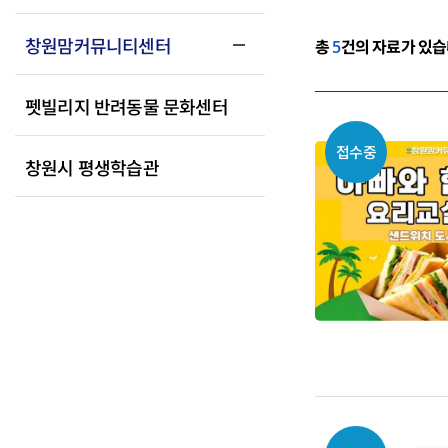
창원맘커뮤니티센터
총
5
건의 자료가 있습
펫빌리지 반려동물 문화센터
접수중
창원시 평생학습관