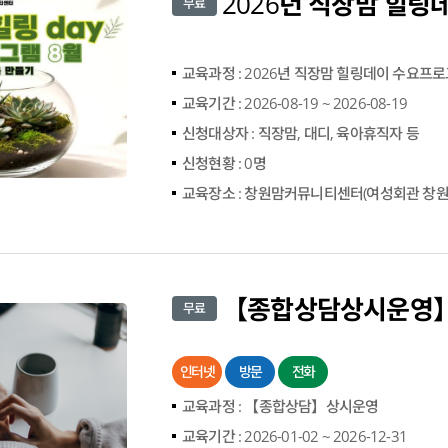
무료
교육과정 :
2026년 직장맘 힐링데이 수요프로
교육기간 :
2026-08-19 ~ 2026-08-19
신청대상자 :
직장맘, 대디, 육아휴직자 등
신청현황 :
0명
교육장소 :
창원맘커뮤니티센터(여성회관 창원
무료
인터넷
방문
전화
교육과정 :
【종합상담】상시운영
교육기간 :
2026-01-02 ~ 2026-12-31