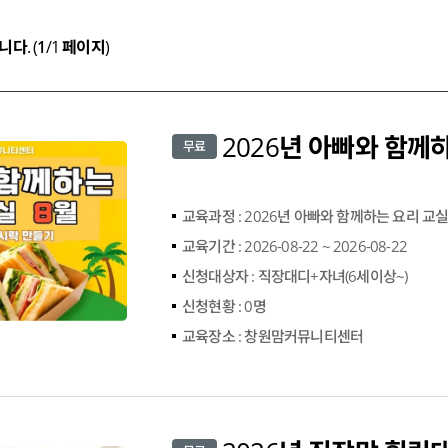
독서모임실
다락공방공간
니다.
(
1
/1 페이지)
무료
교육과정 :
2026년 아빠와 함께하는 요리 교실
교육기간 :
2026-08-22 ~ 2026-08-22
신청대상자 :
직장대디+자녀(6세이상~)
신청현황 :
0명
교육장소 :
창원맘커뮤니티센터