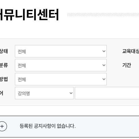
커뮤니티센터
웅동2동 풋살장
풍호풋살장
3•15 해양누리공원 풋살장
소계체육공원 풋살장
이동레포츠공원 족구장
웅동2동 족구장
봉암동행정복지센터
석전동 주민운동장 족구장
귀산체육시설(족구장)
합성1동 
상태
교육대
우산동 문화공원 테니스장
3․15 해양누리공원 테니스장
분류
기간
3·15 해양누리공원
방법
3․15 해양누리공원
어
의창구
진해구
의창구
성산구
마산합포구
마산회원구
진해구
등록된 공지사항이 없습니다.