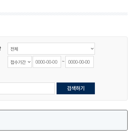
석전동 주민운동장 풋살장
귀산체육시설(풋살장)
 족구장
반지어울림운동장 족구장
주민운동장 족구장
소계체육공원 족구장
상
~
검색하기