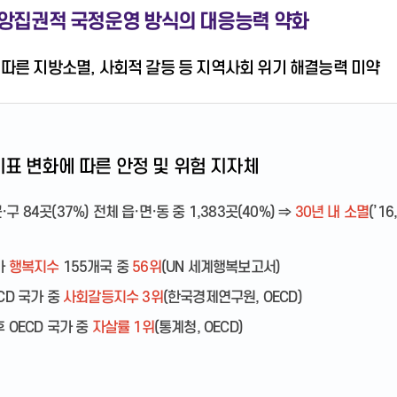
 중앙집권적 국정운영 방식의 대응능력 약화
따른 지방소멸, 사회적 갈등 등 지역사회 위기 해결능력 미약
지표 변화에 따른 안정 및 위험 지자체
·구 84곳(37%) 전체 읍·면·동 중 1,383곳(40%) ⇒
30년 내 소멸
(’1
가
행복지수
155개국 중
56위
(UN 세계행복보고서)
ECD 국가 중
사회갈등지수 3위
(한국경제연구원, OECD)
후 OECD 국가 중
자살률 1위
(통계청, OECD)