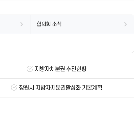
지방세지출보고서
공무원불친절신고
창원타임즈
업무추진비 공개
지방공기업
예산낭비신고
관급공사 현장 공개
재정정보 공개
환경신문고
공용차량 운영현황 공개
협의회 소식
결산정보
식품안전소비자신고센터
부패공직자 제재현황 공개
중기지방재정계획
국무조정실 규제개혁신문고
상품권 구매 및 사용내역 공개
지방보조금 부정수급자 명단공표
지방기업 규제애로 신고센터
공무원 행동강령
창원특례시
부정부패신고센터
재산 및 병역신고
공익신고
청렴 자료실
관급공사임금체불신고
지방자치분권 추진현황
직장 내 성희롱/성폭력 사이버 고
충상담신고센터
창원시 지방자치분권활성화 기본계획
아이행복 신문고
지방보조금 부정수급 신고센터
행정서비스헌장
행정서비스분야