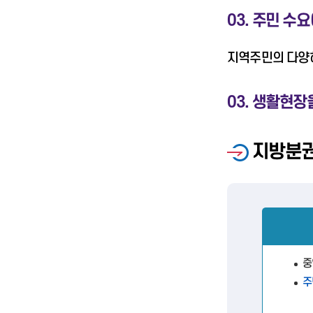
03. 주민 
지역주민의 다양
03. 생활현장
지방분권
중
주