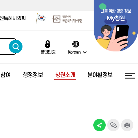
나를 위한 맞춤 정보
My창원
원특례시의회
본인인증
Korean
민참여
행정정보
창원소개
분야별정보
행복출산 원스톱 서비스
올해의 예산
창원의 상징
시민의 소리
소통채널
부정부패신고센터
스마트기후환경도시 창원
폐업신고 원스톱 서비스
지방재정공시
도시 브랜드 슬로건
국민신문고
창원시보
공익신고
기업사랑 도시
예산낭비신고센터
창원시정 영상물
대중교통민원신고
창원시보(PDF)
감사결과공개
건강도시 창원