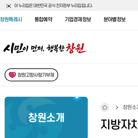
이 누리집은 대한민국 공식 전자정부 누리집입니다.
창원특례시
통합예약
기업경제정보
분야별정보
창원고향사랑기부제
창원소
창원소개
민원행정시책
새소식
시민의 소리
자치법규
기본현황
지방자
민원서식 및 처리부서 안내
시험/채용정보
시민제안
행정심판
행정구역
어디서나민원처리제
신청접수중
시민청원
무료법률상담