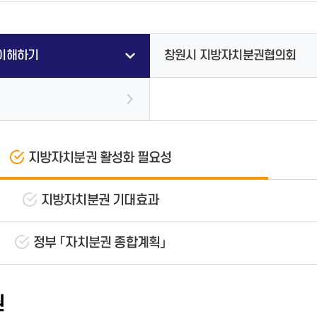
자 제공 현황
개별주택가격
비공개대상정보세부기준
청사안내도
지방세 미리계산
주요업무계획
2021년 선정결과
타기관입찰정보
분묘개장공고
토지이용계획
정보공개청구
창원시청 부설주차장 안내
지방세 전자송달
내 손안에 창원(백서)
2020년 선정결과
개찰결과
타기관소식
부동산거래신고
공공데이터
찾아오시는 길
지방세 환급
2026년 달라지는 시책
2019년 선정결과
계약현황
이해하기
창원시 지방자치분권협의회
석면해체제거 작업공개
중개업·실거래 위반 신고센터
정책실명제
지방세 서식
기관수상 현황
계약현황(상.하수도사업소)
부동산 중개
공유재산 정보공개
지방세 상담 챗봇
수의계약공개
청년 우대 부동산중개사무소
영조물배상공제 등록현황
수의계약공개(상.하수도사업소)
국제친선결연(자매)도시
지적재조사사업
소하천정비종합계획보고서
대가지급현황
국제우호도시
스마트 부동산 포털
행정처분 공개
계약정보안내
국제기구가입현황
후원명칭 사용승인 현황 공개
용역실명제
지방자치분권 활성화 필요성
국제친선결연(자매)-우호도시 교
류현황
지방자치분권 기대효과
창원-볼티모어 아동그림 전시전
(BCYAC)
공무원 정원
적극행정과 소극행정
정부 「자치분권 종합계획」
과장급 이상 상위직 비율
적극행정 추진방안
공무원 1인당 주민수
적극행정 공무원·사례 시민추천
소속기관 및 읍면동 공무원 비율
적극행정 알림·소식
콜센터 안내
재정규모 대비 인건비 운영 비율
적극행정 카드뉴스
권
이용안내
실국본부수
법령 유권해석