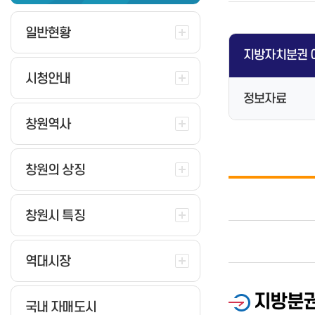
무인민원발급(발급수수료포함)
보도자료
공모전
법무행정정보
행정정보공동이용
보도해명자료
설문조사
일반현황
민원처리공개
뉴스 속 창원
주민참여예산
지방자치분권 
정부24
지역소식
소통24
시청안내
보조금24
지도로 보는 소식
세금 납부안내
캘린더로 보는 소식
정보자료
창원시장
미국 관세 대응
창원역사
구.창원시장
중동정세 대응
고향사랑기부제 안내
구.마산시장
경남도민 생활지원금
고향사랑기부 혜택 및 답례품
구.진해시장
창원의 상징
고유가 피해지원금
고향사랑지정기부사업
고향사랑기부제 명예의 전당
창원시 특징
고향사랑기부금 접수·운용 현황
행정규제란
구청별 사업현황
행정규제검색
생중계(on-air)
규제개혁건의
역대시장
사업설명회(영상)
자료실
여권발급 안내
게시판(info)
규제입증 시민 요청
지방분
국내 자매도시
일반여권 신청
뉴스카드