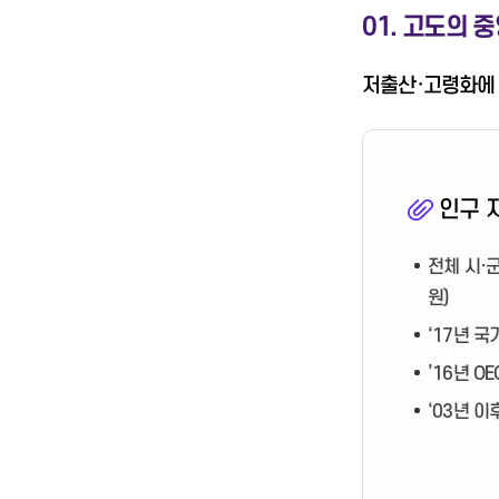
01. 고도의
저출산·고령화에 
인구 
전체 시·군
원)
‘17년 국
’16년 O
‘03년 이