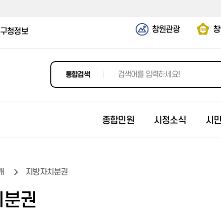
창원관광
창
구청정보
통합검색
종합민원
시정소식
시
개
지방자치분권
창원 도시계획정보포털
고시공고
모집신청접수
정보공개제도안내
조직도
지방세 세목별 안내
시정비전과 목표
2025년 선정결과
입찰공고
창원역사
치분권
전세계약 유의사항
입법예고
나의신청이력
사전정보공표
담당 업무 안내
지방세 월별 안내
이달의시정계획
2024년 선정결과
발주계획
역사 1분 다큐
개별공시지가
개인정보의 목적 외 이용 및 제3
각종 알림문자 신청
정보(문서)목록공개
부서/팩스번호/위치 안내
지방세 납세자 지원
시정운영방향
2023년 선정결과
입찰공고(조달)
창원 디지털 기록관